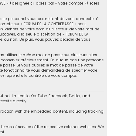
SSE » (désignée ci-après par « votre compte ») et les
passe personnel vous permettant de vous connecter à
e compte sur « FORUM DE LA CONTREBASSE » sont
en-dehors de votre nom d’utilisateur, de votre mot de
ltatives, à la seule discrétion de « FORUM DE LA
es ou non. De plus, vous pouvez décider de vous
as utiliser le même mot de passe sur plusieurs sites
 le conservez précieusement. En aucun cas une personne
e passe. Si vous oubliez le mot de passe de votre
tte fonctionnalité vous demandera de spécifier votre
ez reprendre le contrôle de votre compte.
 not limited to YouTube, Facebook, Twitter, and
bsite directly.
eraction with the embedded content, including tracking
erms of service of the respective external websites. We
nt.