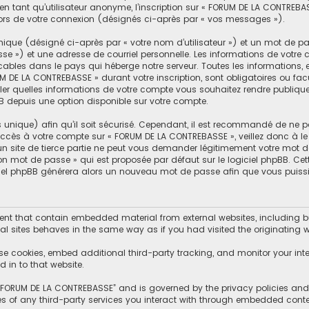
n tant qu’utilisateur anonyme, l’inscription sur « FORUM DE LA CONTREBA
lors de votre connexion (désignés ci-après par « vos messages »).
ique (désigné ci-après par « votre nom d’utilisateur ») et un mot de 
se ») et une adresse de courriel personnelle. Les informations de votr
cables dans le pays qui héberge notre serveur. Toutes les informations, 
M DE LA CONTREBASSE » durant votre inscription, sont obligatoires ou facu
er quelles informations de votre compte vous souhaitez rendre publiqu
BB depuis une option disponible sur votre compte.
s unique) afin qu’il soit sécurisé. Cependant, il est recommandé de ne p
d’accès à votre compte sur « FORUM DE LA CONTREBASSE », veillez donc à
un site de tierce partie ne peut vous demander légitimement votre mot d
mon mot de passe » qui est proposée par défaut sur le logiciel phpBB. Ce
giciel phpBB générera alors un nouveau mot de passe afin que vous puissi
t that contain embedded material from external websites, including but
l sites behaves in the same way as if you had visited the originating we
se cookies, embed additional third-party tracking, and monitor your int
 in to that website.
f “FORUM DE LA CONTREBASSE” and is governed by the privacy policies and t
es of any third-party services you interact with through embedded conte