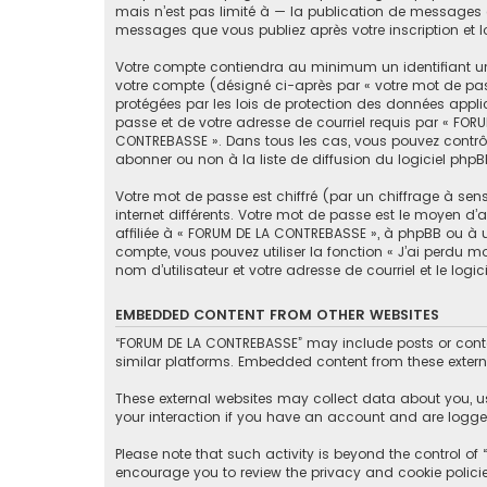
mais n’est pas limité à — la publication de messages e
messages que vous publiez après votre inscription et 
Votre compte contiendra au minimum un identifiant un
votre compte (désigné ci-après par « votre mot de pas
protégées par les lois de protection des données appli
passe et de votre adresse de courriel requis par « FORU
CONTREBASSE ». Dans tous les cas, vous pouvez contrôl
abonner ou non à la liste de diffusion du logiciel php
Votre mot de passe est chiffré (par un chiffrage à sen
internet différents. Votre mot de passe est le moyen 
affiliée à « FORUM DE LA CONTREBASSE », à phpBB ou à 
compte, vous pouvez utiliser la fonction « J’ai perdu 
nom d’utilisateur et votre adresse de courriel et le lo
EMBEDDED CONTENT FROM OTHER WEBSITES
“FORUM DE LA CONTREBASSE” may include posts or conten
similar platforms. Embedded content from these externa
These external websites may collect data about you, u
your interaction if you have an account and are logged
Please note that such activity is beyond the control o
encourage you to review the privacy and cookie polici