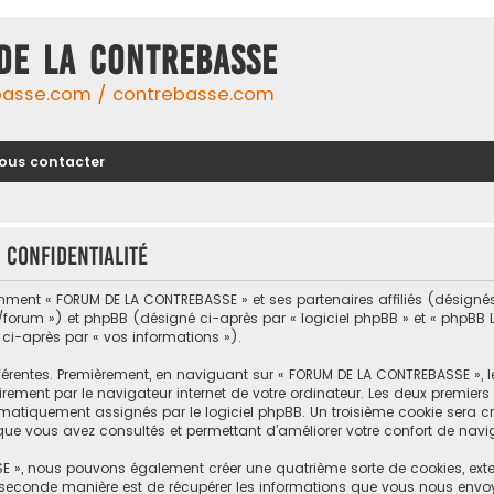
DE LA CONTREBASSE
basse.com / contrebasse.com
ous contacter
 confidentialité
omment « FORUM DE LA CONTREBASSE » et ses partenaires affiliés (désignés 
um ») et phpBB (désigné ci-après par « logiciel phpBB » et « phpBB Limi
 ci-après par « vos informations »).
férentes. Premièrement, en naviguant sur « FORUM DE LA CONTREBASSE », 
rement par le navigateur internet de votre ordinateur. Les deux premiers c
tiquement assignés par le logiciel phpBB. Un troisième cookie sera cré
que vous avez consultés et permettant d’améliorer votre confort de naviga
E », nous pouvons également créer une quatrième sorte de cookies, ext
 seconde manière est de récupérer les informations que vous nous envo