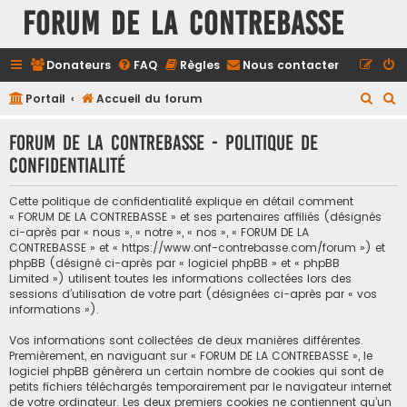
FORUM DE LA CONTREBASSE
Donateurs
FAQ
Règles
Nous contacter
R
R
Portail
Accueil du forum
e
e
FORUM DE LA CONTREBASSE - Politique de
c
c
confidentialité
h
h
e
e
Cette politique de confidentialité explique en détail comment
r
r
« FORUM DE LA CONTREBASSE » et ses partenaires affiliés (désignés
ci-après par « nous », « notre », « nos », « FORUM DE LA
c
c
CONTREBASSE » et « https://www.onf-contrebasse.com/forum ») et
h
h
phpBB (désigné ci-après par « logiciel phpBB » et « phpBB
Limited ») utilisent toutes les informations collectées lors des
e
e
sessions d’utilisation de votre part (désignées ci-après par « vos
informations »).
r
r
Vos informations sont collectées de deux manières différentes.
Premièrement, en naviguant sur « FORUM DE LA CONTREBASSE », le
logiciel phpBB génèrera un certain nombre de cookies qui sont de
petits fichiers téléchargés temporairement par le navigateur internet
de votre ordinateur. Les deux premiers cookies ne contiennent qu’un