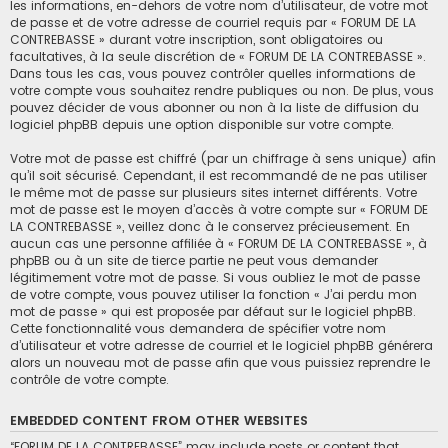
les informations, en-dehors de votre nom d’utilisateur, de votre mot
de passe et de votre adresse de courriel requis par « FORUM DE LA
CONTREBASSE » durant votre inscription, sont obligatoires ou
facultatives, à la seule discrétion de « FORUM DE LA CONTREBASSE ».
Dans tous les cas, vous pouvez contrôler quelles informations de
votre compte vous souhaitez rendre publiques ou non. De plus, vous
pouvez décider de vous abonner ou non à la liste de diffusion du
logiciel phpBB depuis une option disponible sur votre compte.
Votre mot de passe est chiffré (par un chiffrage à sens unique) afin
qu’il soit sécurisé. Cependant, il est recommandé de ne pas utiliser
le même mot de passe sur plusieurs sites internet différents. Votre
mot de passe est le moyen d’accès à votre compte sur « FORUM DE
LA CONTREBASSE », veillez donc à le conservez précieusement. En
aucun cas une personne affiliée à « FORUM DE LA CONTREBASSE », à
phpBB ou à un site de tierce partie ne peut vous demander
légitimement votre mot de passe. Si vous oubliez le mot de passe
de votre compte, vous pouvez utiliser la fonction « J’ai perdu mon
mot de passe » qui est proposée par défaut sur le logiciel phpBB.
Cette fonctionnalité vous demandera de spécifier votre nom
d’utilisateur et votre adresse de courriel et le logiciel phpBB générera
alors un nouveau mot de passe afin que vous puissiez reprendre le
contrôle de votre compte.
EMBEDDED CONTENT FROM OTHER WEBSITES
“FORUM DE LA CONTREBASSE” may include posts or content that