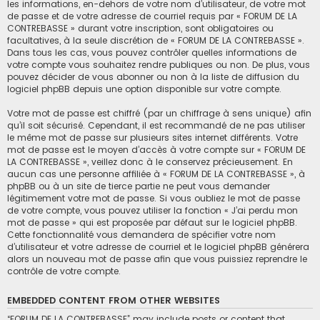
les informations, en-dehors de votre nom d’utilisateur, de votre mot
de passe et de votre adresse de courriel requis par « FORUM DE LA
CONTREBASSE » durant votre inscription, sont obligatoires ou
facultatives, à la seule discrétion de « FORUM DE LA CONTREBASSE ».
Dans tous les cas, vous pouvez contrôler quelles informations de
votre compte vous souhaitez rendre publiques ou non. De plus, vous
pouvez décider de vous abonner ou non à la liste de diffusion du
logiciel phpBB depuis une option disponible sur votre compte.
Votre mot de passe est chiffré (par un chiffrage à sens unique) afin
qu’il soit sécurisé. Cependant, il est recommandé de ne pas utiliser
le même mot de passe sur plusieurs sites internet différents. Votre
mot de passe est le moyen d’accès à votre compte sur « FORUM DE
LA CONTREBASSE », veillez donc à le conservez précieusement. En
aucun cas une personne affiliée à « FORUM DE LA CONTREBASSE », à
phpBB ou à un site de tierce partie ne peut vous demander
légitimement votre mot de passe. Si vous oubliez le mot de passe
de votre compte, vous pouvez utiliser la fonction « J’ai perdu mon
mot de passe » qui est proposée par défaut sur le logiciel phpBB.
Cette fonctionnalité vous demandera de spécifier votre nom
d’utilisateur et votre adresse de courriel et le logiciel phpBB générera
alors un nouveau mot de passe afin que vous puissiez reprendre le
contrôle de votre compte.
EMBEDDED CONTENT FROM OTHER WEBSITES
“FORUM DE LA CONTREBASSE” may include posts or content that