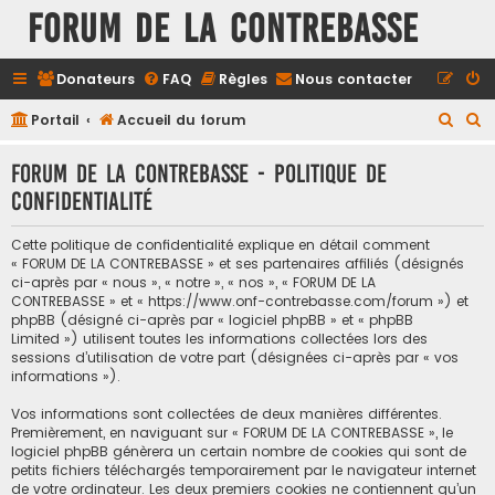
FORUM DE LA CONTREBASSE
Donateurs
FAQ
Règles
Nous contacter
R
R
Portail
Accueil du forum
e
e
FORUM DE LA CONTREBASSE - Politique de
c
c
confidentialité
h
h
e
e
Cette politique de confidentialité explique en détail comment
r
r
« FORUM DE LA CONTREBASSE » et ses partenaires affiliés (désignés
ci-après par « nous », « notre », « nos », « FORUM DE LA
c
c
CONTREBASSE » et « https://www.onf-contrebasse.com/forum ») et
h
h
phpBB (désigné ci-après par « logiciel phpBB » et « phpBB
Limited ») utilisent toutes les informations collectées lors des
e
e
sessions d’utilisation de votre part (désignées ci-après par « vos
informations »).
r
r
Vos informations sont collectées de deux manières différentes.
Premièrement, en naviguant sur « FORUM DE LA CONTREBASSE », le
logiciel phpBB génèrera un certain nombre de cookies qui sont de
petits fichiers téléchargés temporairement par le navigateur internet
de votre ordinateur. Les deux premiers cookies ne contiennent qu’un