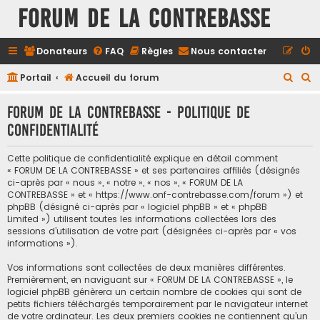
FORUM DE LA CONTREBASSE
Donateurs
FAQ
Règles
Nous contacter
R
R
Portail
Accueil du forum
e
e
FORUM DE LA CONTREBASSE - Politique de
c
c
confidentialité
h
h
e
e
Cette politique de confidentialité explique en détail comment
r
r
« FORUM DE LA CONTREBASSE » et ses partenaires affiliés (désignés
ci-après par « nous », « notre », « nos », « FORUM DE LA
c
c
CONTREBASSE » et « https://www.onf-contrebasse.com/forum ») et
h
h
phpBB (désigné ci-après par « logiciel phpBB » et « phpBB
Limited ») utilisent toutes les informations collectées lors des
e
e
sessions d’utilisation de votre part (désignées ci-après par « vos
informations »).
r
r
Vos informations sont collectées de deux manières différentes.
Premièrement, en naviguant sur « FORUM DE LA CONTREBASSE », le
logiciel phpBB génèrera un certain nombre de cookies qui sont de
petits fichiers téléchargés temporairement par le navigateur internet
de votre ordinateur. Les deux premiers cookies ne contiennent qu’un