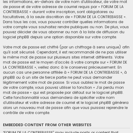
les informations, en-dehors de votre nom d’utilisateur, de votre mot
de passe et de votre adresse de courriel requis par « FORUM DE LA
CONTREBASSE » durant votre inscription, sont obligatoires ou
facultatives, à la seule discrétion de « FORUM DE LA CONTREBASSE ».
Dans tous les cas, vous pouvez contrôler quelles informations de
votre compte vous souhaitez rendre publiques ou non. De plus, vous
pouvez décider de vous abonner ou non à la liste de diffusion du
logiciel phpBB depuis une option disponible sur votre compte.
Votre mot de passe est chiffré (par un chiffrage à sens unique) afin
qu’il soit sécurisé. Cependant, il est recommandé de ne pas utiliser
le même mot de passe sur plusieurs sites internet différents. Votre
mot de passe est le moyen d’accès à votre compte sur « FORUM DE
LA CONTREBASSE », veillez donc à le conservez précieusement. En
aucun cas une personne affiliée à « FORUM DE LA CONTREBASSE », à
phpBB ou à un site de tierce partie ne peut vous demander
légitimement votre mot de passe. Si vous oubliez le mot de passe
de votre compte, vous pouvez utiliser la fonction « J’ai perdu mon
mot de passe » qui est proposée par défaut sur le logiciel phpBB.
Cette fonctionnalité vous demandera de spécifier votre nom
d’utilisateur et votre adresse de courriel et le logiciel phpBB générera
alors un nouveau mot de passe afin que vous puissiez reprendre le
contrôle de votre compte.
EMBEDDED CONTENT FROM OTHER WEBSITES
“FORUM DE LA CONTREBASSE” may include posts or content that