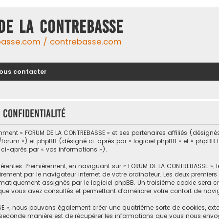
DE LA CONTREBASSE
basse.com / contrebasse.com
ous contacter
 confidentialité
omment « FORUM DE LA CONTREBASSE » et ses partenaires affiliés (désignés 
um ») et phpBB (désigné ci-après par « logiciel phpBB » et « phpBB Limi
 ci-après par « vos informations »).
férentes. Premièrement, en naviguant sur « FORUM DE LA CONTREBASSE », 
rement par le navigateur internet de votre ordinateur. Les deux premiers c
tiquement assignés par le logiciel phpBB. Un troisième cookie sera cré
que vous avez consultés et permettant d’améliorer votre confort de naviga
E », nous pouvons également créer une quatrième sorte de cookies, ext
 seconde manière est de récupérer les informations que vous nous envo