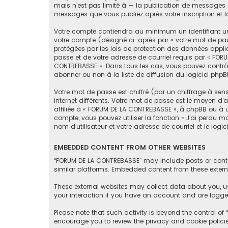
mais n’est pas limité à — la publication de messages e
messages que vous publiez après votre inscription et 
Votre compte contiendra au minimum un identifiant un
votre compte (désigné ci-après par « votre mot de pas
protégées par les lois de protection des données appli
passe et de votre adresse de courriel requis par « FORU
CONTREBASSE ». Dans tous les cas, vous pouvez contrôl
abonner ou non à la liste de diffusion du logiciel php
Votre mot de passe est chiffré (par un chiffrage à sen
internet différents. Votre mot de passe est le moyen 
affiliée à « FORUM DE LA CONTREBASSE », à phpBB ou à 
compte, vous pouvez utiliser la fonction « J’ai perdu 
nom d’utilisateur et votre adresse de courriel et le lo
EMBEDDED CONTENT FROM OTHER WEBSITES
“FORUM DE LA CONTREBASSE” may include posts or conten
similar platforms. Embedded content from these externa
These external websites may collect data about you, u
your interaction if you have an account and are logged
Please note that such activity is beyond the control o
encourage you to review the privacy and cookie polici