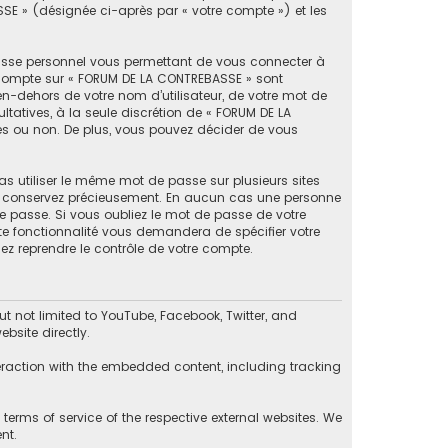
SSE » (désignée ci-après par « votre compte ») et les
passe personnel vous permettant de vous connecter à
e compte sur « FORUM DE LA CONTREBASSE » sont
en-dehors de votre nom d’utilisateur, de votre mot de
ltatives, à la seule discrétion de « FORUM DE LA
es ou non. De plus, vous pouvez décider de vous
as utiliser le même mot de passe sur plusieurs sites
 le conservez précieusement. En aucun cas une personne
e passe. Si vous oubliez le mot de passe de votre
tte fonctionnalité vous demandera de spécifier votre
ez reprendre le contrôle de votre compte.
 not limited to YouTube, Facebook, Twitter, and
bsite directly.
eraction with the embedded content, including tracking
erms of service of the respective external websites. We
nt.