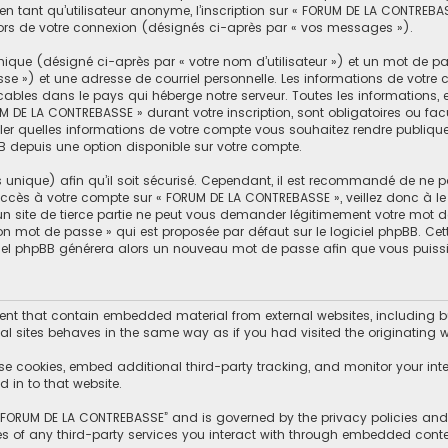
n tant qu’utilisateur anonyme, l’inscription sur « FORUM DE LA CONTREBA
lors de votre connexion (désignés ci-après par « vos messages »).
ique (désigné ci-après par « votre nom d’utilisateur ») et un mot de 
se ») et une adresse de courriel personnelle. Les informations de votr
cables dans le pays qui héberge notre serveur. Toutes les informations, 
M DE LA CONTREBASSE » durant votre inscription, sont obligatoires ou facu
er quelles informations de votre compte vous souhaitez rendre publiqu
BB depuis une option disponible sur votre compte.
s unique) afin qu’il soit sécurisé. Cependant, il est recommandé de ne p
d’accès à votre compte sur « FORUM DE LA CONTREBASSE », veillez donc à
un site de tierce partie ne peut vous demander légitimement votre mot d
mon mot de passe » qui est proposée par défaut sur le logiciel phpBB. Ce
giciel phpBB générera alors un nouveau mot de passe afin que vous puissi
t that contain embedded material from external websites, including but
l sites behaves in the same way as if you had visited the originating we
se cookies, embed additional third-party tracking, and monitor your int
 in to that website.
f “FORUM DE LA CONTREBASSE” and is governed by the privacy policies and t
es of any third-party services you interact with through embedded conte