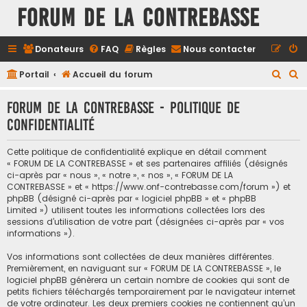
FORUM DE LA CONTREBASSE
Donateurs
FAQ
Règles
Nous contacter
R
R
Portail
Accueil du forum
e
e
FORUM DE LA CONTREBASSE - Politique de
c
c
confidentialité
h
h
e
e
Cette politique de confidentialité explique en détail comment
r
r
« FORUM DE LA CONTREBASSE » et ses partenaires affiliés (désignés
ci-après par « nous », « notre », « nos », « FORUM DE LA
c
c
CONTREBASSE » et « https://www.onf-contrebasse.com/forum ») et
h
h
phpBB (désigné ci-après par « logiciel phpBB » et « phpBB
Limited ») utilisent toutes les informations collectées lors des
e
e
sessions d’utilisation de votre part (désignées ci-après par « vos
informations »).
r
r
Vos informations sont collectées de deux manières différentes.
Premièrement, en naviguant sur « FORUM DE LA CONTREBASSE », le
logiciel phpBB génèrera un certain nombre de cookies qui sont de
petits fichiers téléchargés temporairement par le navigateur internet
de votre ordinateur. Les deux premiers cookies ne contiennent qu’un