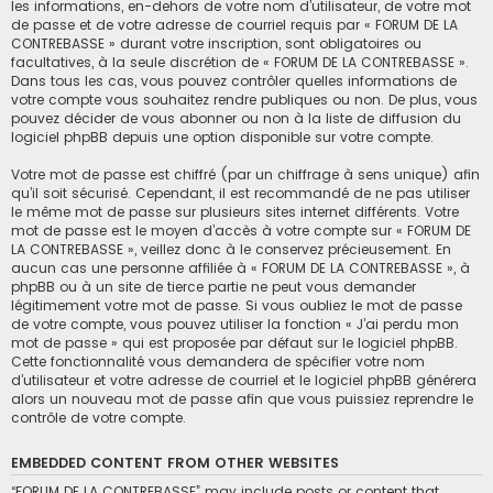
les informations, en-dehors de votre nom d’utilisateur, de votre mot
de passe et de votre adresse de courriel requis par « FORUM DE LA
CONTREBASSE » durant votre inscription, sont obligatoires ou
facultatives, à la seule discrétion de « FORUM DE LA CONTREBASSE ».
Dans tous les cas, vous pouvez contrôler quelles informations de
votre compte vous souhaitez rendre publiques ou non. De plus, vous
pouvez décider de vous abonner ou non à la liste de diffusion du
logiciel phpBB depuis une option disponible sur votre compte.
Votre mot de passe est chiffré (par un chiffrage à sens unique) afin
qu’il soit sécurisé. Cependant, il est recommandé de ne pas utiliser
le même mot de passe sur plusieurs sites internet différents. Votre
mot de passe est le moyen d’accès à votre compte sur « FORUM DE
LA CONTREBASSE », veillez donc à le conservez précieusement. En
aucun cas une personne affiliée à « FORUM DE LA CONTREBASSE », à
phpBB ou à un site de tierce partie ne peut vous demander
légitimement votre mot de passe. Si vous oubliez le mot de passe
de votre compte, vous pouvez utiliser la fonction « J’ai perdu mon
mot de passe » qui est proposée par défaut sur le logiciel phpBB.
Cette fonctionnalité vous demandera de spécifier votre nom
d’utilisateur et votre adresse de courriel et le logiciel phpBB générera
alors un nouveau mot de passe afin que vous puissiez reprendre le
contrôle de votre compte.
EMBEDDED CONTENT FROM OTHER WEBSITES
“FORUM DE LA CONTREBASSE” may include posts or content that