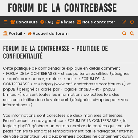
FORUM DE LA CONTREBASSE
Donateurs
FAQ
Règles
Nous contacter
R
R
Portail
Accueil du forum
e
e
FORUM DE LA CONTREBASSE - Politique de
c
c
confidentialité
h
h
e
e
Cette politique de confidentialité explique en détail comment
r
r
« FORUM DE LA CONTREBASSE » et ses partenaires affiliés (désignés
ci-après par « nous », « notre », « nos », « FORUM DE LA
c
c
CONTREBASSE » et « https://www.onf-contrebasse.com/forum ») et
h
h
phpBB (désigné ci-après par « logiciel phpBB » et « phpBB
Limited ») utilisent toutes les informations collectées lors des
e
e
sessions d’utilisation de votre part (désignées ci-après par « vos
informations »).
r
r
Vos informations sont collectées de deux manières différentes.
Premièrement, en naviguant sur « FORUM DE LA CONTREBASSE », le
logiciel phpBB génèrera un certain nombre de cookies qui sont de
petits fichiers téléchargés temporairement par le navigateur internet
de votre ordinateur. Les deux premiers cookies ne contiennent qu’un