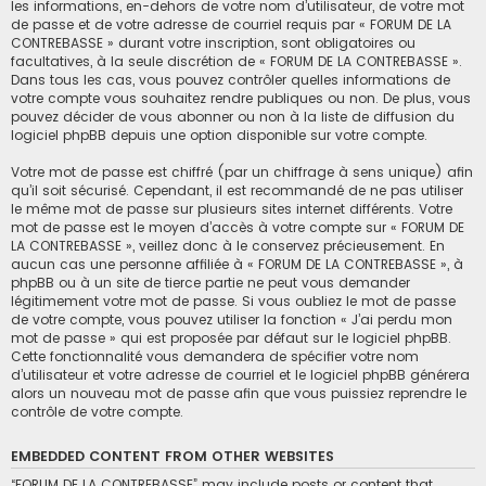
les informations, en-dehors de votre nom d’utilisateur, de votre mot
de passe et de votre adresse de courriel requis par « FORUM DE LA
CONTREBASSE » durant votre inscription, sont obligatoires ou
facultatives, à la seule discrétion de « FORUM DE LA CONTREBASSE ».
Dans tous les cas, vous pouvez contrôler quelles informations de
votre compte vous souhaitez rendre publiques ou non. De plus, vous
pouvez décider de vous abonner ou non à la liste de diffusion du
logiciel phpBB depuis une option disponible sur votre compte.
Votre mot de passe est chiffré (par un chiffrage à sens unique) afin
qu’il soit sécurisé. Cependant, il est recommandé de ne pas utiliser
le même mot de passe sur plusieurs sites internet différents. Votre
mot de passe est le moyen d’accès à votre compte sur « FORUM DE
LA CONTREBASSE », veillez donc à le conservez précieusement. En
aucun cas une personne affiliée à « FORUM DE LA CONTREBASSE », à
phpBB ou à un site de tierce partie ne peut vous demander
légitimement votre mot de passe. Si vous oubliez le mot de passe
de votre compte, vous pouvez utiliser la fonction « J’ai perdu mon
mot de passe » qui est proposée par défaut sur le logiciel phpBB.
Cette fonctionnalité vous demandera de spécifier votre nom
d’utilisateur et votre adresse de courriel et le logiciel phpBB générera
alors un nouveau mot de passe afin que vous puissiez reprendre le
contrôle de votre compte.
EMBEDDED CONTENT FROM OTHER WEBSITES
“FORUM DE LA CONTREBASSE” may include posts or content that