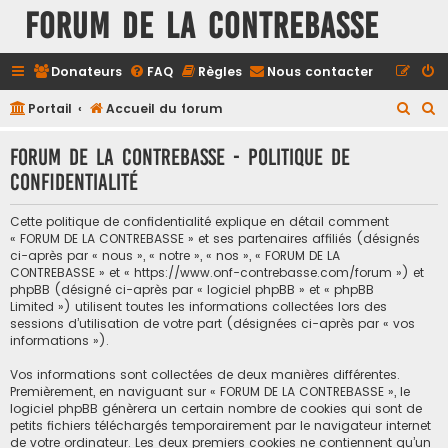
FORUM DE LA CONTREBASSE
Donateurs
FAQ
Règles
Nous contacter
R
R
Portail
Accueil du forum
e
e
FORUM DE LA CONTREBASSE - Politique de
c
c
confidentialité
h
h
e
e
Cette politique de confidentialité explique en détail comment
r
r
« FORUM DE LA CONTREBASSE » et ses partenaires affiliés (désignés
ci-après par « nous », « notre », « nos », « FORUM DE LA
c
c
CONTREBASSE » et « https://www.onf-contrebasse.com/forum ») et
h
h
phpBB (désigné ci-après par « logiciel phpBB » et « phpBB
Limited ») utilisent toutes les informations collectées lors des
e
e
sessions d’utilisation de votre part (désignées ci-après par « vos
informations »).
r
r
Vos informations sont collectées de deux manières différentes.
Premièrement, en naviguant sur « FORUM DE LA CONTREBASSE », le
logiciel phpBB génèrera un certain nombre de cookies qui sont de
petits fichiers téléchargés temporairement par le navigateur internet
de votre ordinateur. Les deux premiers cookies ne contiennent qu’un