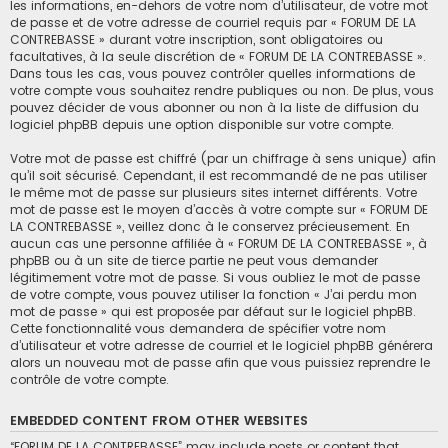
les informations, en-dehors de votre nom d’utilisateur, de votre mot
de passe et de votre adresse de courriel requis par « FORUM DE LA
CONTREBASSE » durant votre inscription, sont obligatoires ou
facultatives, à la seule discrétion de « FORUM DE LA CONTREBASSE ».
Dans tous les cas, vous pouvez contrôler quelles informations de
votre compte vous souhaitez rendre publiques ou non. De plus, vous
pouvez décider de vous abonner ou non à la liste de diffusion du
logiciel phpBB depuis une option disponible sur votre compte.
Votre mot de passe est chiffré (par un chiffrage à sens unique) afin
qu’il soit sécurisé. Cependant, il est recommandé de ne pas utiliser
le même mot de passe sur plusieurs sites internet différents. Votre
mot de passe est le moyen d’accès à votre compte sur « FORUM DE
LA CONTREBASSE », veillez donc à le conservez précieusement. En
aucun cas une personne affiliée à « FORUM DE LA CONTREBASSE », à
phpBB ou à un site de tierce partie ne peut vous demander
légitimement votre mot de passe. Si vous oubliez le mot de passe
de votre compte, vous pouvez utiliser la fonction « J’ai perdu mon
mot de passe » qui est proposée par défaut sur le logiciel phpBB.
Cette fonctionnalité vous demandera de spécifier votre nom
d’utilisateur et votre adresse de courriel et le logiciel phpBB générera
alors un nouveau mot de passe afin que vous puissiez reprendre le
contrôle de votre compte.
EMBEDDED CONTENT FROM OTHER WEBSITES
“FORUM DE LA CONTREBASSE” may include posts or content that