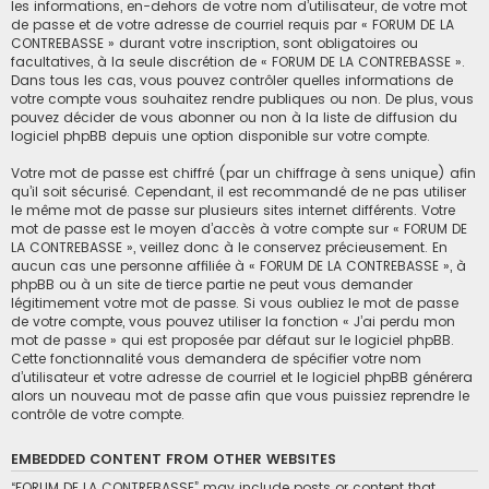
les informations, en-dehors de votre nom d’utilisateur, de votre mot
de passe et de votre adresse de courriel requis par « FORUM DE LA
CONTREBASSE » durant votre inscription, sont obligatoires ou
facultatives, à la seule discrétion de « FORUM DE LA CONTREBASSE ».
Dans tous les cas, vous pouvez contrôler quelles informations de
votre compte vous souhaitez rendre publiques ou non. De plus, vous
pouvez décider de vous abonner ou non à la liste de diffusion du
logiciel phpBB depuis une option disponible sur votre compte.
Votre mot de passe est chiffré (par un chiffrage à sens unique) afin
qu’il soit sécurisé. Cependant, il est recommandé de ne pas utiliser
le même mot de passe sur plusieurs sites internet différents. Votre
mot de passe est le moyen d’accès à votre compte sur « FORUM DE
LA CONTREBASSE », veillez donc à le conservez précieusement. En
aucun cas une personne affiliée à « FORUM DE LA CONTREBASSE », à
phpBB ou à un site de tierce partie ne peut vous demander
légitimement votre mot de passe. Si vous oubliez le mot de passe
de votre compte, vous pouvez utiliser la fonction « J’ai perdu mon
mot de passe » qui est proposée par défaut sur le logiciel phpBB.
Cette fonctionnalité vous demandera de spécifier votre nom
d’utilisateur et votre adresse de courriel et le logiciel phpBB générera
alors un nouveau mot de passe afin que vous puissiez reprendre le
contrôle de votre compte.
EMBEDDED CONTENT FROM OTHER WEBSITES
“FORUM DE LA CONTREBASSE” may include posts or content that