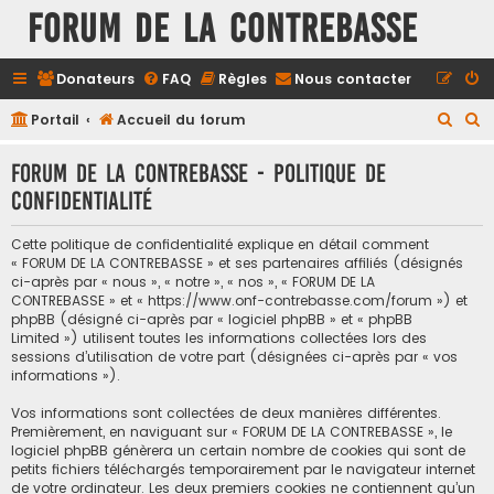
FORUM DE LA CONTREBASSE
Donateurs
FAQ
Règles
Nous contacter
R
R
Portail
Accueil du forum
e
e
FORUM DE LA CONTREBASSE - Politique de
c
c
confidentialité
h
h
e
e
Cette politique de confidentialité explique en détail comment
r
r
« FORUM DE LA CONTREBASSE » et ses partenaires affiliés (désignés
ci-après par « nous », « notre », « nos », « FORUM DE LA
c
c
CONTREBASSE » et « https://www.onf-contrebasse.com/forum ») et
h
h
phpBB (désigné ci-après par « logiciel phpBB » et « phpBB
Limited ») utilisent toutes les informations collectées lors des
e
e
sessions d’utilisation de votre part (désignées ci-après par « vos
informations »).
r
r
Vos informations sont collectées de deux manières différentes.
Premièrement, en naviguant sur « FORUM DE LA CONTREBASSE », le
logiciel phpBB génèrera un certain nombre de cookies qui sont de
petits fichiers téléchargés temporairement par le navigateur internet
de votre ordinateur. Les deux premiers cookies ne contiennent qu’un