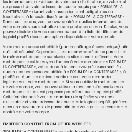
les informations, en-dehors de votre nom d’utilisateur, de votre mot
de passe et de votre adresse de courriel requis par « FORUM DE LA
CONTREBASSE » durant votre inscription, sont obligatoires ou
facultatives, à la seule discrétion de « FORUM DE LA CONTREBASSE ».
Dans tous les cas, vous pouvez contrôler quelles informations de
votre compte vous souhaitez rendre publiques ou non. De plus, vous
pouvez décider de vous abonner ou non à la liste de diffusion du
logiciel phpBB depuis une option disponible sur votre compte.
Votre mot de passe est chiffré (par un chiffrage à sens unique) afin
qu’il soit sécurisé. Cependant, il est recommandé de ne pas utiliser
le même mot de passe sur plusieurs sites internet différents. Votre
mot de passe est le moyen d’accès à votre compte sur « FORUM DE
LA CONTREBASSE », veillez donc à le conservez précieusement. En
aucun cas une personne affiliée à « FORUM DE LA CONTREBASSE », à
phpBB ou à un site de tierce partie ne peut vous demander
légitimement votre mot de passe. Si vous oubliez le mot de passe
de votre compte, vous pouvez utiliser la fonction « J’ai perdu mon
mot de passe » qui est proposée par défaut sur le logiciel phpBB.
Cette fonctionnalité vous demandera de spécifier votre nom
d’utilisateur et votre adresse de courriel et le logiciel phpBB générera
alors un nouveau mot de passe afin que vous puissiez reprendre le
contrôle de votre compte.
EMBEDDED CONTENT FROM OTHER WEBSITES
“FORUM DE LA CONTREBASSE” may include posts or content that