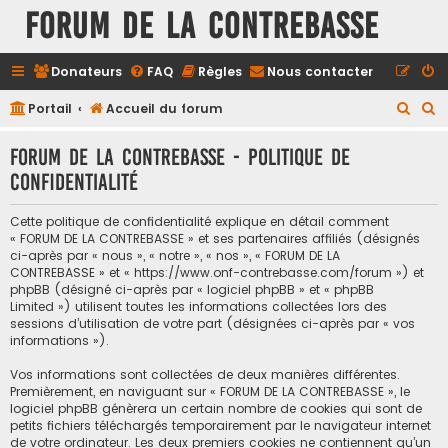
FORUM DE LA CONTREBASSE
Donateurs
FAQ
Règles
Nous contacter
R
R
Portail
Accueil du forum
e
e
FORUM DE LA CONTREBASSE - Politique de
c
c
confidentialité
h
h
e
e
Cette politique de confidentialité explique en détail comment
r
r
« FORUM DE LA CONTREBASSE » et ses partenaires affiliés (désignés
ci-après par « nous », « notre », « nos », « FORUM DE LA
c
c
CONTREBASSE » et « https://www.onf-contrebasse.com/forum ») et
h
h
phpBB (désigné ci-après par « logiciel phpBB » et « phpBB
Limited ») utilisent toutes les informations collectées lors des
e
e
sessions d’utilisation de votre part (désignées ci-après par « vos
informations »).
r
r
Vos informations sont collectées de deux manières différentes.
Premièrement, en naviguant sur « FORUM DE LA CONTREBASSE », le
logiciel phpBB génèrera un certain nombre de cookies qui sont de
petits fichiers téléchargés temporairement par le navigateur internet
de votre ordinateur. Les deux premiers cookies ne contiennent qu’un