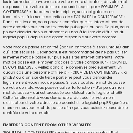
les informations, en-dehors de votre nom d’utilisateur, de votre mot
de passe et de votre adresse de courriel requis par « FORUM DE LA
CONTREBASSE » durant votre inscription, sont obligatoires ou
facultatives, à la seule discrétion de « FORUM DE LA CONTREBASSE ».
Dans tous les cas, vous pouvez contrôler quelles informations de
votre compte vous souhaitez rendre publiques ou non. De plus, vous
pouvez décider de vous abonner ou non à la liste de diffusion du
logiciel phpBB depuis une option disponible sur votre compte.
Votre mot de passe est chiffré (par un chiffrage à sens unique) afin
qu’il soit sécurisé. Cependant, il est recommandé de ne pas utiliser
le même mot de passe sur plusieurs sites internet différents. Votre
mot de passe est le moyen d’accès à votre compte sur « FORUM DE
LA CONTREBASSE », veillez donc à le conservez précieusement. En
aucun cas une personne affiliée à « FORUM DE LA CONTREBASSE », à
phpBB ou à un site de tierce partie ne peut vous demander
légitimement votre mot de passe. Si vous oubliez le mot de passe
de votre compte, vous pouvez utiliser la fonction « J’ai perdu mon
mot de passe » qui est proposée par défaut sur le logiciel phpBB.
Cette fonctionnalité vous demandera de spécifier votre nom
d’utilisateur et votre adresse de courriel et le logiciel phpBB générera
alors un nouveau mot de passe afin que vous puissiez reprendre le
contrôle de votre compte.
EMBEDDED CONTENT FROM OTHER WEBSITES
“FORUM DE LA CONTREBASSE” may include posts or content that