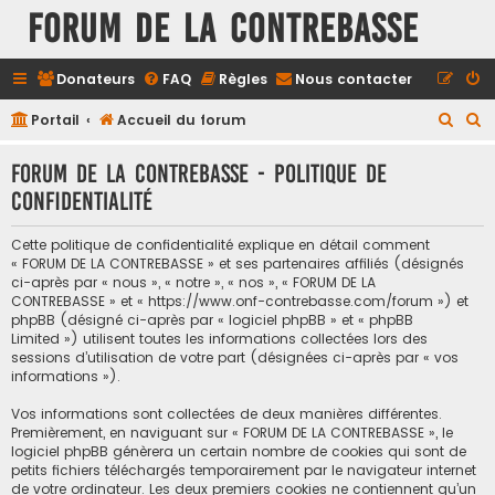
FORUM DE LA CONTREBASSE
Donateurs
FAQ
Règles
Nous contacter
R
R
Portail
Accueil du forum
e
e
FORUM DE LA CONTREBASSE - Politique de
c
c
confidentialité
h
h
e
e
Cette politique de confidentialité explique en détail comment
r
r
« FORUM DE LA CONTREBASSE » et ses partenaires affiliés (désignés
ci-après par « nous », « notre », « nos », « FORUM DE LA
c
c
CONTREBASSE » et « https://www.onf-contrebasse.com/forum ») et
h
h
phpBB (désigné ci-après par « logiciel phpBB » et « phpBB
Limited ») utilisent toutes les informations collectées lors des
e
e
sessions d’utilisation de votre part (désignées ci-après par « vos
informations »).
r
r
Vos informations sont collectées de deux manières différentes.
Premièrement, en naviguant sur « FORUM DE LA CONTREBASSE », le
logiciel phpBB génèrera un certain nombre de cookies qui sont de
petits fichiers téléchargés temporairement par le navigateur internet
de votre ordinateur. Les deux premiers cookies ne contiennent qu’un