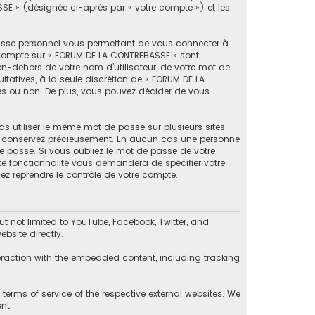
SSE » (désignée ci-après par « votre compte ») et les
passe personnel vous permettant de vous connecter à
e compte sur « FORUM DE LA CONTREBASSE » sont
en-dehors de votre nom d’utilisateur, de votre mot de
ltatives, à la seule discrétion de « FORUM DE LA
es ou non. De plus, vous pouvez décider de vous
as utiliser le même mot de passe sur plusieurs sites
 le conservez précieusement. En aucun cas une personne
e passe. Si vous oubliez le mot de passe de votre
tte fonctionnalité vous demandera de spécifier votre
ez reprendre le contrôle de votre compte.
 not limited to YouTube, Facebook, Twitter, and
bsite directly.
eraction with the embedded content, including tracking
erms of service of the respective external websites. We
nt.