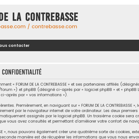
DE LA CONTREBASSE
basse.com / contrebasse.com
ous contacter
 confidentialité
omment « FORUM DE LA CONTREBASSE » et ses partenaires affiliés (désignés 
um ») et phpBB (désigné ci-après par « logiciel phpBB » et « phpBB Limi
 ci-après par « vos informations »).
férentes. Premièrement, en naviguant sur « FORUM DE LA CONTREBASSE », 
rement par le navigateur internet de votre ordinateur. Les deux premiers c
tiquement assignés par le logiciel phpBB. Un troisième cookie sera cré
que vous avez consultés et permettant d’améliorer votre confort de naviga
E », nous pouvons également créer une quatrième sorte de cookies, ext
 seconde manière est de récupérer les informations que vous nous envo