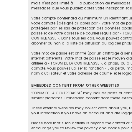
mais n’est pas limité à — la publication de messages e
messages que vous publiez après votre inscription et 
Votre compte contiendra au minimum un identifiant un
votre compte (désigné ci-après par « votre mot de pas
protégées par les lois de protection des données appli
passe et de votre adresse de courriel requis par « FORU
CONTREBASSE ». Dans tous les cas, vous pouvez contrôl
abonner ou non à la liste de diffusion du logiciel php
Votre mot de passe est chiffré (par un chiffrage à sen
internet différents. Votre mot de passe est le moyen 
affiliée à « FORUM DE LA CONTREBASSE », à phpBB ou à 
compte, vous pouvez utiliser la fonction « J’ai perdu 
nom d’utilisateur et votre adresse de courriel et le lo
EMBEDDED CONTENT FROM OTHER WEBSITES
“FORUM DE LA CONTREBASSE” may include posts or conten
similar platforms. Embedded content from these externa
These external websites may collect data about you, u
your interaction if you have an account and are logged
Please note that such activity is beyond the control o
encourage you to review the privacy and cookie polici