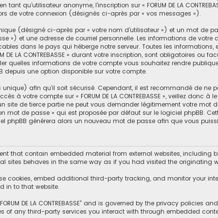
n tant qu’utilisateur anonyme, l’inscription sur « FORUM DE LA CONTREBA
lors de votre connexion (désignés ci-après par « vos messages »).
ique (désigné ci-après par « votre nom d’utilisateur ») et un mot de 
se ») et une adresse de courriel personnelle. Les informations de votr
cables dans le pays qui héberge notre serveur. Toutes les informations, 
M DE LA CONTREBASSE » durant votre inscription, sont obligatoires ou facu
er quelles informations de votre compte vous souhaitez rendre publiqu
BB depuis une option disponible sur votre compte.
s unique) afin qu’il soit sécurisé. Cependant, il est recommandé de ne p
d’accès à votre compte sur « FORUM DE LA CONTREBASSE », veillez donc à
un site de tierce partie ne peut vous demander légitimement votre mot d
mon mot de passe » qui est proposée par défaut sur le logiciel phpBB. Ce
giciel phpBB générera alors un nouveau mot de passe afin que vous puissi
t that contain embedded material from external websites, including but
l sites behaves in the same way as if you had visited the originating we
se cookies, embed additional third-party tracking, and monitor your int
 in to that website.
f “FORUM DE LA CONTREBASSE” and is governed by the privacy policies and t
es of any third-party services you interact with through embedded conte