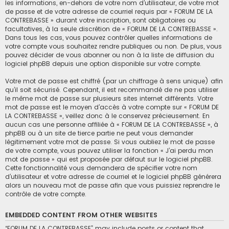
les informations, en-dehors de votre nom d’utilisateur, de votre mot
de passe et de votre adresse de courriel requis par « FORUM DE LA
CONTREBASSE » durant votre inscription, sont obligatoires ou
facultatives, à la seule discrétion de « FORUM DE LA CONTREBASSE ».
Dans tous les cas, vous pouvez contrôler quelles informations de
votre compte vous souhaitez rendre publiques ou non. De plus, vous
pouvez décider de vous abonner ou non à la liste de diffusion du
logiciel phpBB depuis une option disponible sur votre compte.
Votre mot de passe est chiffré (par un chiffrage à sens unique) afin
qu’il soit sécurisé. Cependant, il est recommandé de ne pas utiliser
le même mot de passe sur plusieurs sites internet différents. Votre
mot de passe est le moyen d’accès à votre compte sur « FORUM DE
LA CONTREBASSE », veillez donc à le conservez précieusement. En
aucun cas une personne affiliée à « FORUM DE LA CONTREBASSE », à
phpBB ou à un site de tierce partie ne peut vous demander
légitimement votre mot de passe. Si vous oubliez le mot de passe
de votre compte, vous pouvez utiliser la fonction « J’ai perdu mon
mot de passe » qui est proposée par défaut sur le logiciel phpBB.
Cette fonctionnalité vous demandera de spécifier votre nom
d’utilisateur et votre adresse de courriel et le logiciel phpBB générera
alors un nouveau mot de passe afin que vous puissiez reprendre le
contrôle de votre compte.
EMBEDDED CONTENT FROM OTHER WEBSITES
“FORUM DE LA CONTREBASSE” may include posts or content that