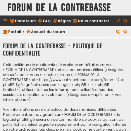
FORUM DE LA CONTREBASSE
Donateurs
FAQ
Règles
Nous contacter
R
R
Portail
Accueil du forum
e
e
FORUM DE LA CONTREBASSE - Politique de
c
c
confidentialité
h
h
e
e
Cette politique de confidentialité explique en détail comment
r
r
« FORUM DE LA CONTREBASSE » et ses partenaires affiliés (désignés
ci-après par « nous », « notre », « nos », « FORUM DE LA
c
c
CONTREBASSE » et « https://www.onf-contrebasse.com/forum ») et
h
h
phpBB (désigné ci-après par « logiciel phpBB » et « phpBB
Limited ») utilisent toutes les informations collectées lors des
e
e
sessions d’utilisation de votre part (désignées ci-après par « vos
informations »).
r
r
Vos informations sont collectées de deux manières différentes.
Premièrement, en naviguant sur « FORUM DE LA CONTREBASSE », le
logiciel phpBB génèrera un certain nombre de cookies qui sont de
petits fichiers téléchargés temporairement par le navigateur internet
de votre ordinateur. Les deux premiers cookies ne contiennent qu’un