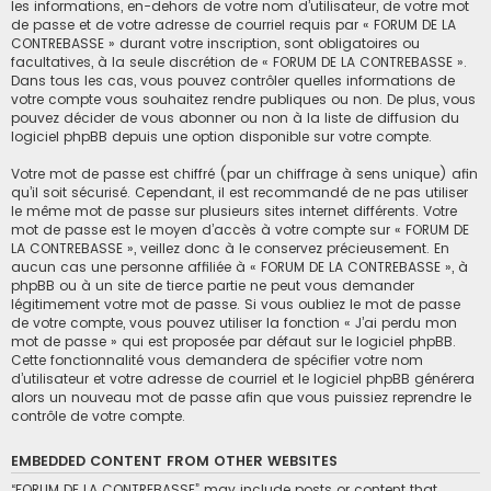
les informations, en-dehors de votre nom d’utilisateur, de votre mot
de passe et de votre adresse de courriel requis par « FORUM DE LA
CONTREBASSE » durant votre inscription, sont obligatoires ou
facultatives, à la seule discrétion de « FORUM DE LA CONTREBASSE ».
Dans tous les cas, vous pouvez contrôler quelles informations de
votre compte vous souhaitez rendre publiques ou non. De plus, vous
pouvez décider de vous abonner ou non à la liste de diffusion du
logiciel phpBB depuis une option disponible sur votre compte.
Votre mot de passe est chiffré (par un chiffrage à sens unique) afin
qu’il soit sécurisé. Cependant, il est recommandé de ne pas utiliser
le même mot de passe sur plusieurs sites internet différents. Votre
mot de passe est le moyen d’accès à votre compte sur « FORUM DE
LA CONTREBASSE », veillez donc à le conservez précieusement. En
aucun cas une personne affiliée à « FORUM DE LA CONTREBASSE », à
phpBB ou à un site de tierce partie ne peut vous demander
légitimement votre mot de passe. Si vous oubliez le mot de passe
de votre compte, vous pouvez utiliser la fonction « J’ai perdu mon
mot de passe » qui est proposée par défaut sur le logiciel phpBB.
Cette fonctionnalité vous demandera de spécifier votre nom
d’utilisateur et votre adresse de courriel et le logiciel phpBB générera
alors un nouveau mot de passe afin que vous puissiez reprendre le
contrôle de votre compte.
EMBEDDED CONTENT FROM OTHER WEBSITES
“FORUM DE LA CONTREBASSE” may include posts or content that