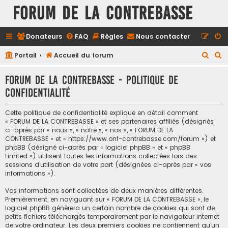
FORUM DE LA CONTREBASSE
Donateurs
FAQ
Règles
Nous contacter
R
R
Portail
Accueil du forum
e
e
FORUM DE LA CONTREBASSE - Politique de
c
c
confidentialité
h
h
e
e
Cette politique de confidentialité explique en détail comment
r
r
« FORUM DE LA CONTREBASSE » et ses partenaires affiliés (désignés
ci-après par « nous », « notre », « nos », « FORUM DE LA
c
c
CONTREBASSE » et « https://www.onf-contrebasse.com/forum ») et
h
h
phpBB (désigné ci-après par « logiciel phpBB » et « phpBB
Limited ») utilisent toutes les informations collectées lors des
e
e
sessions d’utilisation de votre part (désignées ci-après par « vos
informations »).
r
r
Vos informations sont collectées de deux manières différentes.
Premièrement, en naviguant sur « FORUM DE LA CONTREBASSE », le
logiciel phpBB génèrera un certain nombre de cookies qui sont de
petits fichiers téléchargés temporairement par le navigateur internet
de votre ordinateur. Les deux premiers cookies ne contiennent qu’un