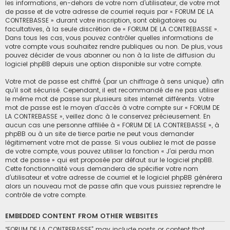
les informations, en-dehors de votre nom d’utilisateur, de votre mot
de passe et de votre adresse de courriel requis par « FORUM DE LA
CONTREBASSE » durant votre inscription, sont obligatoires ou
facultatives, à la seule discrétion de « FORUM DE LA CONTREBASSE ».
Dans tous les cas, vous pouvez contrôler quelles informations de
votre compte vous souhaitez rendre publiques ou non. De plus, vous
pouvez décider de vous abonner ou non à la liste de diffusion du
logiciel phpBB depuis une option disponible sur votre compte.
Votre mot de passe est chiffré (par un chiffrage à sens unique) afin
qu’il soit sécurisé. Cependant, il est recommandé de ne pas utiliser
le même mot de passe sur plusieurs sites internet différents. Votre
mot de passe est le moyen d’accès à votre compte sur « FORUM DE
LA CONTREBASSE », veillez donc à le conservez précieusement. En
aucun cas une personne affiliée à « FORUM DE LA CONTREBASSE », à
phpBB ou à un site de tierce partie ne peut vous demander
légitimement votre mot de passe. Si vous oubliez le mot de passe
de votre compte, vous pouvez utiliser la fonction « J’ai perdu mon
mot de passe » qui est proposée par défaut sur le logiciel phpBB.
Cette fonctionnalité vous demandera de spécifier votre nom
d’utilisateur et votre adresse de courriel et le logiciel phpBB générera
alors un nouveau mot de passe afin que vous puissiez reprendre le
contrôle de votre compte.
EMBEDDED CONTENT FROM OTHER WEBSITES
“FORUM DE LA CONTREBASSE” may include posts or content that