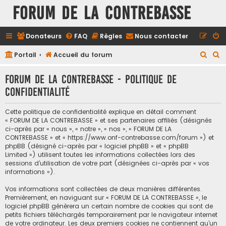
FORUM DE LA CONTREBASSE
Donateurs
FAQ
Règles
Nous contacter
R
R
Portail
Accueil du forum
e
e
FORUM DE LA CONTREBASSE - Politique de
c
c
confidentialité
h
h
e
e
Cette politique de confidentialité explique en détail comment
r
r
« FORUM DE LA CONTREBASSE » et ses partenaires affiliés (désignés
ci-après par « nous », « notre », « nos », « FORUM DE LA
c
c
CONTREBASSE » et « https://www.onf-contrebasse.com/forum ») et
h
h
phpBB (désigné ci-après par « logiciel phpBB » et « phpBB
Limited ») utilisent toutes les informations collectées lors des
e
e
sessions d’utilisation de votre part (désignées ci-après par « vos
informations »).
r
r
Vos informations sont collectées de deux manières différentes.
Premièrement, en naviguant sur « FORUM DE LA CONTREBASSE », le
logiciel phpBB génèrera un certain nombre de cookies qui sont de
petits fichiers téléchargés temporairement par le navigateur internet
de votre ordinateur. Les deux premiers cookies ne contiennent qu’un