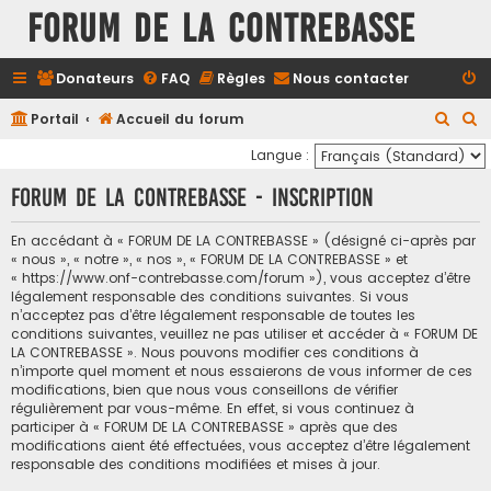
FORUM DE LA CONTREBASSE
Donateurs
FAQ
Règles
Nous contacter
R
R
Portail
Accueil du forum
e
e
Langue :
c
c
FORUM DE LA CONTREBASSE - Inscription
h
h
e
e
En accédant à « FORUM DE LA CONTREBASSE » (désigné ci-après par
« nous », « notre », « nos », « FORUM DE LA CONTREBASSE » et
r
r
« https://www.onf-contrebasse.com/forum »), vous acceptez d’être
c
c
légalement responsable des conditions suivantes. Si vous
n’acceptez pas d’être légalement responsable de toutes les
h
h
conditions suivantes, veuillez ne pas utiliser et accéder à « FORUM DE
e
e
LA CONTREBASSE ». Nous pouvons modifier ces conditions à
n’importe quel moment et nous essaierons de vous informer de ces
r
r
modifications, bien que nous vous conseillons de vérifier
régulièrement par vous-même. En effet, si vous continuez à
participer à « FORUM DE LA CONTREBASSE » après que des
modifications aient été effectuées, vous acceptez d’être légalement
responsable des conditions modifiées et mises à jour.