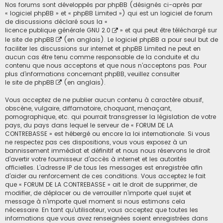
Nos forums sont développés par phpBB (désignés ci-après par
« logiciel phpBB » et « phpBB Limited ») qui est un logiciel de forum
de discussions déclaré sous la «
licence publique générale GNU 2.0
» et qui peut être téléchargé sur
le site de phpBB
(en anglais). Le logiciel phpBB a pour seul but de
faciliter les discussions sur internet et phpBB Limited ne peut en
aucun cas être tenu comme responsable de la conduite et du
contenu que nous acceptons et que nous n’acceptons pas. Pour
plus d’informations concernant phpBB, veuillez consulter
le site de phpBB
(en anglais).
Vous acceptez de ne publier aucun contenu à caractère abusif,
obscène, vulgaire, diffamatoire, choquant, menaçant,
pornographique, etc. qui pourrait transgresser la législation de votre
pays, du pays dans lequel le serveur de « FORUM DE LA
CONTREBASSE » est hébergé ou encore la loi internationale. Si vous
ne respectez pas ces dispositions, vous vous exposez à un
bannissement immédiat et définitif et nous nous réservons le droit
d’avertir votre fournisseur d’accès à internet et les autorités
officielles. L’adresse IP de tous les messages est enregistrée afin
d’aider au renforcement de ces conditions. Vous acceptez le fait
que « FORUM DE LA CONTREBASSE » ait le droit de supprimer, de
modifier, de déplacer ou de verrouiller n’importe quel sujet et
message à n’importe quel moment si nous estimons cela
nécessaire. En tant qu’utilisateur, vous acceptez que toutes les
informations que vous avez renseignées soient enregistrées dans