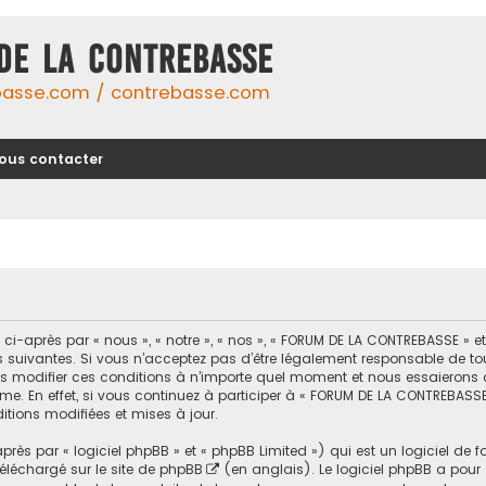
DE LA CONTREBASSE
basse.com / contrebasse.com
ous contacter
-après par « nous », « notre », « nos », « FORUM DE LA CONTREBASSE » 
uivantes. Si vous n’acceptez pas d’être légalement responsable de toutes
modifier ces conditions à n’importe quel moment et nous essaierons d
me. En effet, si vous continuez à participer à « FORUM DE LA CONTREBASSE
tions modifiées et mises à jour.
ès par « logiciel phpBB » et « phpBB Limited ») qui est un logiciel de 
 téléchargé sur
le site de phpBB
(en anglais). Le logiciel phpBB a pour se