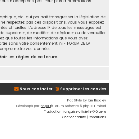
ous n’acceptons pas. Pour plus d’informations
ique, etc. qui pourrait transgresser la législation de
s ne respectez pas ces dispositions, vous vous exposez
ités officielles. L’adresse IP de tous les messages est
de supprimer, de modifier, de déplacer ou de verrouiller
tez que toutes les informations que vous avez
artie sans votre consentement, ni « FORUM DE LA
 compromettre vos données.
Voir les règles de ce forum
Nous contacter
Supprimer les cookies
Flat Style by
Ian Bradley
Développé par
phpBB
® Forum Software © phpBB Limited
Traduction française officielle
©
Qiaeru
Confidentialité
|
Conditions