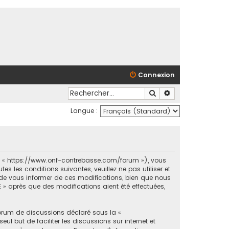
Connexion
Rechercher
Recherche avancé
Langue :
et « https://www.onf-contrebasse.com/forum »), vous
 les conditions suivantes, veuillez ne pas utiliser et
e vous informer de ces modifications, bien que nous
 » après que des modifications aient été effectuées,
forum de discussions déclaré sous la «
ul but de faciliter les discussions sur internet et