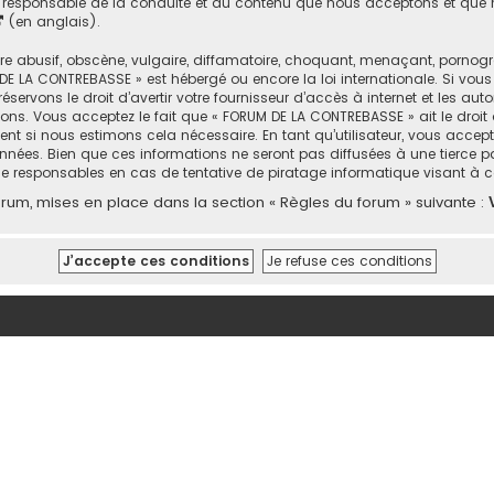
responsable de la conduite et du contenu que nous acceptons et que n
(en anglais).
abusif, obscène, vulgaire, diffamatoire, choquant, menaçant, pornograph
DE LA CONTREBASSE » est hébergé ou encore la loi internationale. Si vou
rvons le droit d’avertir votre fournisseur d’accès à internet et les autor
ons. Vous acceptez le fait que « FORUM DE LA CONTREBASSE » ait le droit 
nt si nous estimons cela nécessaire. En tant qu’utilisateur, vous accep
nées. Bien que ces informations ne seront pas diffusées à une tierce p
e responsables en cas de tentative de piratage informatique visant à
um, mises en place dans la section « Règles du forum » suivante :