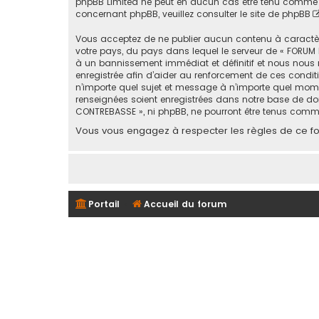
phpBB Limited ne peut en aucun cas être tenu comme 
concernant phpBB, veuillez consulter
le site de phpBB
Vous acceptez de ne publier aucun contenu à caractère 
votre pays, du pays dans lequel le serveur de « FORUM 
à un bannissement immédiat et définitif et nous nous rése
enregistrée afin d’aider au renforcement de ces conditi
n’importe quel sujet et message à n’importe quel mome
renseignées soient enregistrées dans notre base de don
CONTREBASSE », ni phpBB, ne pourront être tenus comm
Vous vous engagez à respecter les règles de ce for
Portail
Accueil du forum