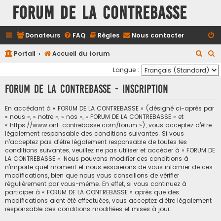
FORUM DE LA CONTREBASSE
Donateurs
FAQ
Règles
Nous contacter
R
R
Portail
Accueil du forum
e
e
Langue :
c
c
FORUM DE LA CONTREBASSE - Inscription
h
h
e
e
En accédant à « FORUM DE LA CONTREBASSE » (désigné ci-après par
« nous », « notre », « nos », « FORUM DE LA CONTREBASSE » et
r
r
« https://www.onf-contrebasse.com/forum »), vous acceptez d’être
c
c
légalement responsable des conditions suivantes. Si vous
n’acceptez pas d’être légalement responsable de toutes les
h
h
conditions suivantes, veuillez ne pas utiliser et accéder à « FORUM DE
e
e
LA CONTREBASSE ». Nous pouvons modifier ces conditions à
n’importe quel moment et nous essaierons de vous informer de ces
r
r
modifications, bien que nous vous conseillons de vérifier
régulièrement par vous-même. En effet, si vous continuez à
participer à « FORUM DE LA CONTREBASSE » après que des
modifications aient été effectuées, vous acceptez d’être légalement
responsable des conditions modifiées et mises à jour.