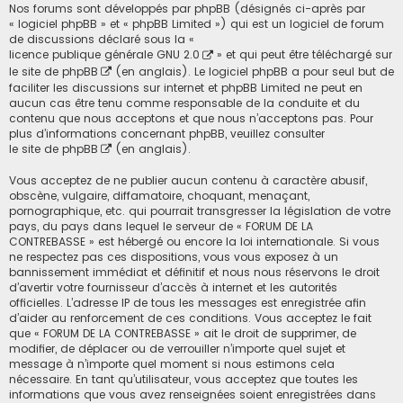
Nos forums sont développés par phpBB (désignés ci-après par
« logiciel phpBB » et « phpBB Limited ») qui est un logiciel de forum
de discussions déclaré sous la «
licence publique générale GNU 2.0
» et qui peut être téléchargé sur
le site de phpBB
(en anglais). Le logiciel phpBB a pour seul but de
faciliter les discussions sur internet et phpBB Limited ne peut en
aucun cas être tenu comme responsable de la conduite et du
contenu que nous acceptons et que nous n’acceptons pas. Pour
plus d’informations concernant phpBB, veuillez consulter
le site de phpBB
(en anglais).
Vous acceptez de ne publier aucun contenu à caractère abusif,
obscène, vulgaire, diffamatoire, choquant, menaçant,
pornographique, etc. qui pourrait transgresser la législation de votre
pays, du pays dans lequel le serveur de « FORUM DE LA
CONTREBASSE » est hébergé ou encore la loi internationale. Si vous
ne respectez pas ces dispositions, vous vous exposez à un
bannissement immédiat et définitif et nous nous réservons le droit
d’avertir votre fournisseur d’accès à internet et les autorités
officielles. L’adresse IP de tous les messages est enregistrée afin
d’aider au renforcement de ces conditions. Vous acceptez le fait
que « FORUM DE LA CONTREBASSE » ait le droit de supprimer, de
modifier, de déplacer ou de verrouiller n’importe quel sujet et
message à n’importe quel moment si nous estimons cela
nécessaire. En tant qu’utilisateur, vous acceptez que toutes les
informations que vous avez renseignées soient enregistrées dans