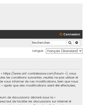
Connexion
Rechercher
Recherche avancé
Langue :
et « https://www.onf-contrebasse.com/forum »), vous
 les conditions suivantes, veuillez ne pas utiliser et
e vous informer de ces modifications, bien que nous
 » après que des modifications aient été effectuées,
forum de discussions déclaré sous la «
ul but de faciliter les discussions sur internet et