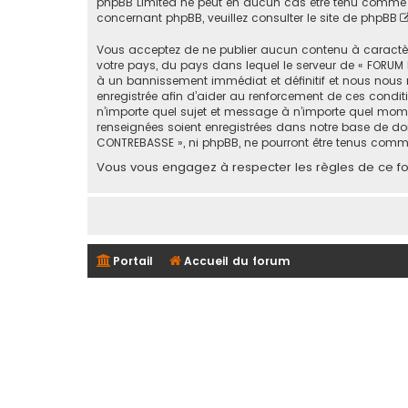
phpBB Limited ne peut en aucun cas être tenu comme 
concernant phpBB, veuillez consulter
le site de phpBB
Vous acceptez de ne publier aucun contenu à caractère 
votre pays, du pays dans lequel le serveur de « FORUM 
à un bannissement immédiat et définitif et nous nous rése
enregistrée afin d’aider au renforcement de ces conditi
n’importe quel sujet et message à n’importe quel mome
renseignées soient enregistrées dans notre base de don
CONTREBASSE », ni phpBB, ne pourront être tenus comm
Vous vous engagez à respecter les règles de ce for
Portail
Accueil du forum