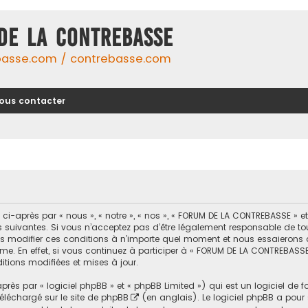
DE LA CONTREBASSE
basse.com / contrebasse.com
ous contacter
-après par « nous », « notre », « nos », « FORUM DE LA CONTREBASSE » 
uivantes. Si vous n’acceptez pas d’être légalement responsable de toutes
modifier ces conditions à n’importe quel moment et nous essaierons d
me. En effet, si vous continuez à participer à « FORUM DE LA CONTREBASSE
tions modifiées et mises à jour.
ès par « logiciel phpBB » et « phpBB Limited ») qui est un logiciel de 
 téléchargé sur
le site de phpBB
(en anglais). Le logiciel phpBB a pour se