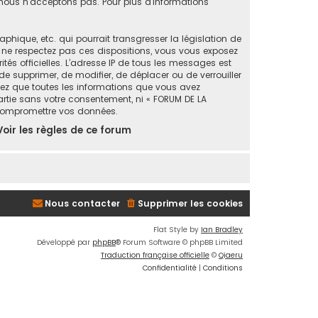
ous n’acceptons pas. Pour plus d’informations
ique, etc. qui pourrait transgresser la législation de
s ne respectez pas ces dispositions, vous vous exposez
ités officielles. L’adresse IP de tous les messages est
de supprimer, de modifier, de déplacer ou de verrouiller
tez que toutes les informations que vous avez
artie sans votre consentement, ni « FORUM DE LA
 compromettre vos données.
Voir les règles de ce forum
Nous contacter
Supprimer les cookies
Flat Style by
Ian Bradley
Développé par
phpBB
® Forum Software © phpBB Limited
Traduction française officielle
©
Qiaeru
Confidentialité
|
Conditions