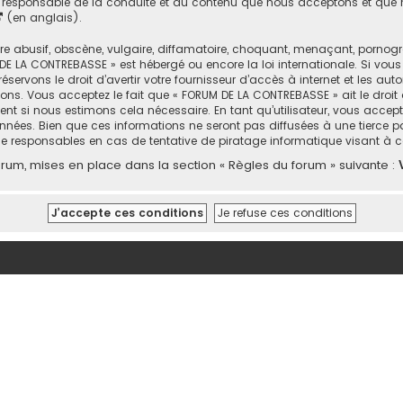
responsable de la conduite et du contenu que nous acceptons et que n
(en anglais).
abusif, obscène, vulgaire, diffamatoire, choquant, menaçant, pornograph
DE LA CONTREBASSE » est hébergé ou encore la loi internationale. Si vou
rvons le droit d’avertir votre fournisseur d’accès à internet et les autor
ons. Vous acceptez le fait que « FORUM DE LA CONTREBASSE » ait le droit 
nt si nous estimons cela nécessaire. En tant qu’utilisateur, vous accep
nées. Bien que ces informations ne seront pas diffusées à une tierce p
e responsables en cas de tentative de piratage informatique visant à
um, mises en place dans la section « Règles du forum » suivante :