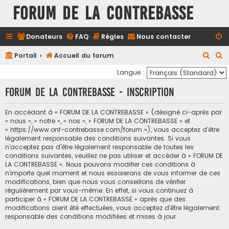
FORUM DE LA CONTREBASSE
Donateurs
FAQ
Règles
Nous contacter
R
R
Portail
Accueil du forum
e
e
Langue :
c
c
FORUM DE LA CONTREBASSE - Inscription
h
h
e
e
En accédant à « FORUM DE LA CONTREBASSE » (désigné ci-après par
« nous », « notre », « nos », « FORUM DE LA CONTREBASSE » et
r
r
« https://www.onf-contrebasse.com/forum »), vous acceptez d’être
c
c
légalement responsable des conditions suivantes. Si vous
n’acceptez pas d’être légalement responsable de toutes les
h
h
conditions suivantes, veuillez ne pas utiliser et accéder à « FORUM DE
e
e
LA CONTREBASSE ». Nous pouvons modifier ces conditions à
n’importe quel moment et nous essaierons de vous informer de ces
r
r
modifications, bien que nous vous conseillons de vérifier
régulièrement par vous-même. En effet, si vous continuez à
participer à « FORUM DE LA CONTREBASSE » après que des
modifications aient été effectuées, vous acceptez d’être légalement
responsable des conditions modifiées et mises à jour.