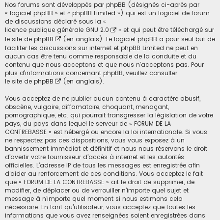
Nos forums sont développés par phpBB (désignés ci-après par
« logiciel phpBB » et « phpBB Limited ») qui est un logiciel de forum
de discussions déclaré sous la «
licence publique générale GNU 2.0
» et qui peut être téléchargé sur
le site de phpBB
(en anglais). Le logiciel phpBB a pour seul but de
faciliter les discussions sur internet et phpBB Limited ne peut en
aucun cas être tenu comme responsable de la conduite et du
contenu que nous acceptons et que nous n’acceptons pas. Pour
plus d’informations concernant phpBB, veuillez consulter
le site de phpBB
(en anglais).
Vous acceptez de ne publier aucun contenu à caractère abusif,
obscène, vulgaire, diffamatoire, choquant, menaçant,
pornographique, etc. qui pourrait transgresser la législation de votre
pays, du pays dans lequel le serveur de « FORUM DE LA
CONTREBASSE » est hébergé ou encore la loi internationale. Si vous
ne respectez pas ces dispositions, vous vous exposez à un
bannissement immédiat et définitif et nous nous réservons le droit
d’avertir votre fournisseur d’accès à internet et les autorités
officielles. L’adresse IP de tous les messages est enregistrée afin
d’aider au renforcement de ces conditions. Vous acceptez le fait
que « FORUM DE LA CONTREBASSE » ait le droit de supprimer, de
modifier, de déplacer ou de verrouiller n’importe quel sujet et
message à n’importe quel moment si nous estimons cela
nécessaire. En tant qu’utilisateur, vous acceptez que toutes les
informations que vous avez renseignées soient enregistrées dans