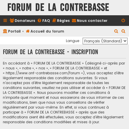
FORUM DE LA CONTREBASSE
Donateurs
FAQ
Règles
Nous contacter
R
R
Portail
Accueil du forum
e
e
Langue :
c
c
FORUM DE LA CONTREBASSE - Inscription
h
h
e
e
En accédant à « FORUM DE LA CONTREBASSE » (désigné ci-après par
« nous », « notre », « nos », « FORUM DE LA CONTREBASSE » et
r
r
« https://www.onf-contrebasse.com/forum »), vous acceptez d’être
c
c
légalement responsable des conditions suivantes. Si vous
n’acceptez pas d’être légalement responsable de toutes les
h
h
conditions suivantes, veuillez ne pas utiliser et accéder à « FORUM DE
e
e
LA CONTREBASSE ». Nous pouvons modifier ces conditions à
n’importe quel moment et nous essaierons de vous informer de ces
r
r
modifications, bien que nous vous conseillons de vérifier
régulièrement par vous-même. En effet, si vous continuez à
participer à « FORUM DE LA CONTREBASSE » après que des
modifications aient été effectuées, vous acceptez d’être légalement
responsable des conditions modifiées et mises à jour.