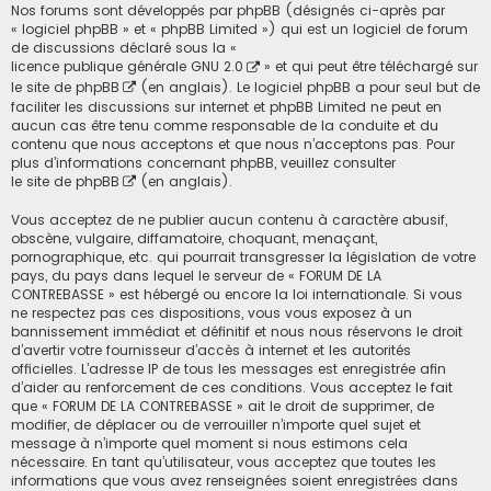
Nos forums sont développés par phpBB (désignés ci-après par
« logiciel phpBB » et « phpBB Limited ») qui est un logiciel de forum
de discussions déclaré sous la «
licence publique générale GNU 2.0
» et qui peut être téléchargé sur
le site de phpBB
(en anglais). Le logiciel phpBB a pour seul but de
faciliter les discussions sur internet et phpBB Limited ne peut en
aucun cas être tenu comme responsable de la conduite et du
contenu que nous acceptons et que nous n’acceptons pas. Pour
plus d’informations concernant phpBB, veuillez consulter
le site de phpBB
(en anglais).
Vous acceptez de ne publier aucun contenu à caractère abusif,
obscène, vulgaire, diffamatoire, choquant, menaçant,
pornographique, etc. qui pourrait transgresser la législation de votre
pays, du pays dans lequel le serveur de « FORUM DE LA
CONTREBASSE » est hébergé ou encore la loi internationale. Si vous
ne respectez pas ces dispositions, vous vous exposez à un
bannissement immédiat et définitif et nous nous réservons le droit
d’avertir votre fournisseur d’accès à internet et les autorités
officielles. L’adresse IP de tous les messages est enregistrée afin
d’aider au renforcement de ces conditions. Vous acceptez le fait
que « FORUM DE LA CONTREBASSE » ait le droit de supprimer, de
modifier, de déplacer ou de verrouiller n’importe quel sujet et
message à n’importe quel moment si nous estimons cela
nécessaire. En tant qu’utilisateur, vous acceptez que toutes les
informations que vous avez renseignées soient enregistrées dans