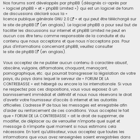
Nos forums sont développés par phpBB (désignés ci-après par
« logiciel phpBB » et « phpBB Limited ») qui est un logiciel de forum
de discussions déclaré sous la «
licence publique générale GNU 2.0
» et qui peut être téléchargé sur
le site de phpBB
(en anglais). Le logiciel phpBB a pour seul but de
faciliter les discussions sur internet et phpBB Limited ne peut en
aucun cas être tenu comme responsable de la conduite et du
contenu que nous acceptons et que nous n’acceptons pas. Pour
plus d’informations concernant phpBB, veuillez consulter
le site de phpBB
(en anglais).
Vous acceptez de ne publier aucun contenu à caractère abusif,
obscène, vulgaire, diffamatoire, choquant, menaçant,
pornographique, etc. qui pourrait transgresser la législation de votre
pays, du pays dans lequel le serveur de « FORUM DE LA
CONTREBASSE » est hébergé ou encore la loi internationale. Si vous
ne respectez pas ces dispositions, vous vous exposez à un
bannissement immédiat et définitif et nous nous réservons le droit
d’avertir votre fournisseur d’accès à internet et les autorités
officielles. L’adresse IP de tous les messages est enregistrée afin
d’aider au renforcement de ces conditions. Vous acceptez le fait
que « FORUM DE LA CONTREBASSE » ait le droit de supprimer, de
modifier, de déplacer ou de verrouiller n’importe quel sujet et
message à n’importe quel moment si nous estimons cela
nécessaire. En tant qu’utilisateur, vous acceptez que toutes les
informations que vous avez renseignées soient enregistrées dans