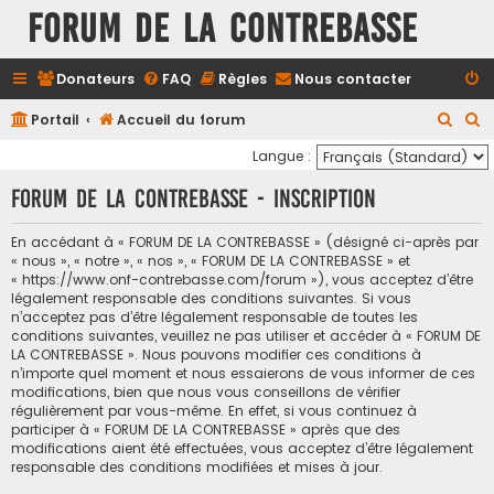
FORUM DE LA CONTREBASSE
Donateurs
FAQ
Règles
Nous contacter
R
R
Portail
Accueil du forum
e
e
Langue :
c
c
FORUM DE LA CONTREBASSE - Inscription
h
h
e
e
En accédant à « FORUM DE LA CONTREBASSE » (désigné ci-après par
« nous », « notre », « nos », « FORUM DE LA CONTREBASSE » et
r
r
« https://www.onf-contrebasse.com/forum »), vous acceptez d’être
c
c
légalement responsable des conditions suivantes. Si vous
n’acceptez pas d’être légalement responsable de toutes les
h
h
conditions suivantes, veuillez ne pas utiliser et accéder à « FORUM DE
e
e
LA CONTREBASSE ». Nous pouvons modifier ces conditions à
n’importe quel moment et nous essaierons de vous informer de ces
r
r
modifications, bien que nous vous conseillons de vérifier
régulièrement par vous-même. En effet, si vous continuez à
participer à « FORUM DE LA CONTREBASSE » après que des
modifications aient été effectuées, vous acceptez d’être légalement
responsable des conditions modifiées et mises à jour.