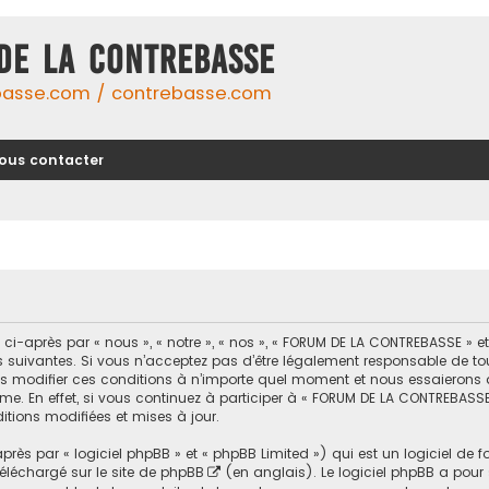
DE LA CONTREBASSE
basse.com / contrebasse.com
ous contacter
-après par « nous », « notre », « nos », « FORUM DE LA CONTREBASSE » 
uivantes. Si vous n’acceptez pas d’être légalement responsable de toutes
modifier ces conditions à n’importe quel moment et nous essaierons d
me. En effet, si vous continuez à participer à « FORUM DE LA CONTREBASSE
tions modifiées et mises à jour.
ès par « logiciel phpBB » et « phpBB Limited ») qui est un logiciel de 
 téléchargé sur
le site de phpBB
(en anglais). Le logiciel phpBB a pour se