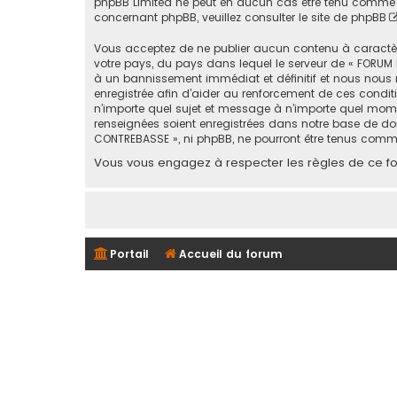
phpBB Limited ne peut en aucun cas être tenu comme 
concernant phpBB, veuillez consulter
le site de phpBB
Vous acceptez de ne publier aucun contenu à caractère 
votre pays, du pays dans lequel le serveur de « FORUM 
à un bannissement immédiat et définitif et nous nous rése
enregistrée afin d’aider au renforcement de ces conditi
n’importe quel sujet et message à n’importe quel mome
renseignées soient enregistrées dans notre base de don
CONTREBASSE », ni phpBB, ne pourront être tenus comm
Vous vous engagez à respecter les règles de ce for
Portail
Accueil du forum