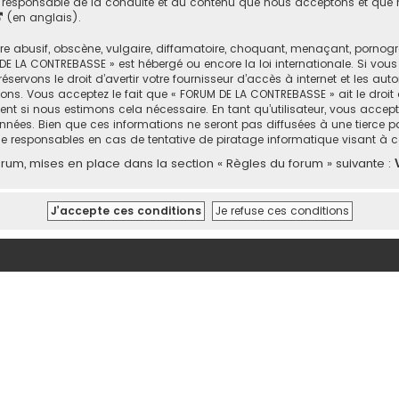
responsable de la conduite et du contenu que nous acceptons et que n
(en anglais).
abusif, obscène, vulgaire, diffamatoire, choquant, menaçant, pornograph
DE LA CONTREBASSE » est hébergé ou encore la loi internationale. Si vou
rvons le droit d’avertir votre fournisseur d’accès à internet et les autor
ons. Vous acceptez le fait que « FORUM DE LA CONTREBASSE » ait le droit 
nt si nous estimons cela nécessaire. En tant qu’utilisateur, vous accep
nées. Bien que ces informations ne seront pas diffusées à une tierce p
e responsables en cas de tentative de piratage informatique visant à
um, mises en place dans la section « Règles du forum » suivante :