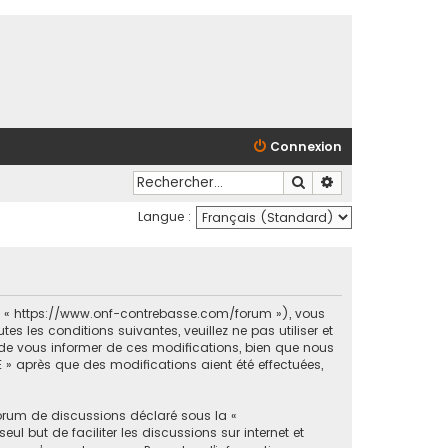
Connexion
Rechercher
Recherche avancé
Langue :
et « https://www.onf-contrebasse.com/forum »), vous
 les conditions suivantes, veuillez ne pas utiliser et
e vous informer de ces modifications, bien que nous
 » après que des modifications aient été effectuées,
forum de discussions déclaré sous la «
ul but de faciliter les discussions sur internet et