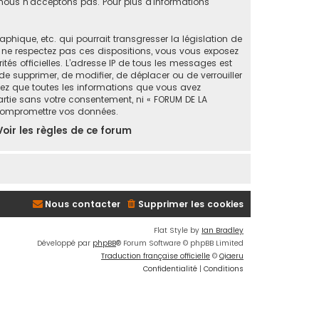
ous n’acceptons pas. Pour plus d’informations
ique, etc. qui pourrait transgresser la législation de
s ne respectez pas ces dispositions, vous vous exposez
ités officielles. L’adresse IP de tous les messages est
de supprimer, de modifier, de déplacer ou de verrouiller
tez que toutes les informations que vous avez
artie sans votre consentement, ni « FORUM DE LA
 compromettre vos données.
Voir les règles de ce forum
Nous contacter
Supprimer les cookies
Flat Style by
Ian Bradley
Développé par
phpBB
® Forum Software © phpBB Limited
Traduction française officielle
©
Qiaeru
Confidentialité
|
Conditions