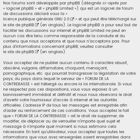
Nos forums sont développés par phpBB (désignés ci-après par
« logiciel phpBB » et « phpBB Limited ») qui est un logiciel de forum
de discussions déclaré sous la «
licence publique générale GNU 2.0
» et qui peut être téléchargé sur
le site de phpBB
(en anglais). Le logiciel phpBB a pour seul but de
faciliter les discussions sur internet et phpBB Limited ne peut en
aucun cas être tenu comme responsable de la conduite et du
contenu que nous acceptons et que nous n’acceptons pas. Pour
plus d’informations concernant phpBB, veuillez consulter
le site de phpBB
(en anglais).
Vous acceptez de ne publier aucun contenu à caractère abusif,
obscène, vulgaire, diffamatoire, choquant, menaçant,
pornographique, etc. qui pourrait transgresser la législation de votre
pays, du pays dans lequel le serveur de « FORUM DE LA
CONTREBASSE » est hébergé ou encore la loi internationale. Si vous
ne respectez pas ces dispositions, vous vous exposez à un
bannissement immédiat et définitif et nous nous réservons le droit
d’avertir votre fournisseur d’accès à internet et les autorités
officielles. L’adresse IP de tous les messages est enregistrée afin
d’aider au renforcement de ces conditions. Vous acceptez le fait
que « FORUM DE LA CONTREBASSE » ait le droit de supprimer, de
modifier, de déplacer ou de verrouiller n’importe quel sujet et
message à n’importe quel moment si nous estimons cela
nécessaire. En tant qu’utilisateur, vous acceptez que toutes les
informations que vous avez renseignées soient enregistrées dans