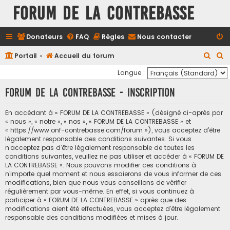
FORUM DE LA CONTREBASSE
Donateurs
FAQ
Règles
Nous contacter
R
R
Portail
Accueil du forum
e
e
Langue :
c
c
FORUM DE LA CONTREBASSE - Inscription
h
h
e
e
En accédant à « FORUM DE LA CONTREBASSE » (désigné ci-après par
« nous », « notre », « nos », « FORUM DE LA CONTREBASSE » et
r
r
« https://www.onf-contrebasse.com/forum »), vous acceptez d’être
c
c
légalement responsable des conditions suivantes. Si vous
n’acceptez pas d’être légalement responsable de toutes les
h
h
conditions suivantes, veuillez ne pas utiliser et accéder à « FORUM DE
e
e
LA CONTREBASSE ». Nous pouvons modifier ces conditions à
n’importe quel moment et nous essaierons de vous informer de ces
r
r
modifications, bien que nous vous conseillons de vérifier
régulièrement par vous-même. En effet, si vous continuez à
participer à « FORUM DE LA CONTREBASSE » après que des
modifications aient été effectuées, vous acceptez d’être légalement
responsable des conditions modifiées et mises à jour.