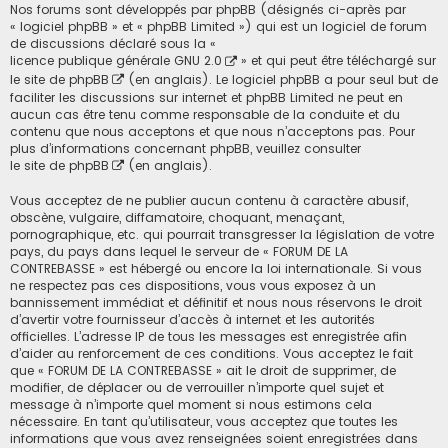
Nos forums sont développés par phpBB (désignés ci-après par
« logiciel phpBB » et « phpBB Limited ») qui est un logiciel de forum
de discussions déclaré sous la «
licence publique générale GNU 2.0
» et qui peut être téléchargé sur
le site de phpBB
(en anglais). Le logiciel phpBB a pour seul but de
faciliter les discussions sur internet et phpBB Limited ne peut en
aucun cas être tenu comme responsable de la conduite et du
contenu que nous acceptons et que nous n’acceptons pas. Pour
plus d’informations concernant phpBB, veuillez consulter
le site de phpBB
(en anglais).
Vous acceptez de ne publier aucun contenu à caractère abusif,
obscène, vulgaire, diffamatoire, choquant, menaçant,
pornographique, etc. qui pourrait transgresser la législation de votre
pays, du pays dans lequel le serveur de « FORUM DE LA
CONTREBASSE » est hébergé ou encore la loi internationale. Si vous
ne respectez pas ces dispositions, vous vous exposez à un
bannissement immédiat et définitif et nous nous réservons le droit
d’avertir votre fournisseur d’accès à internet et les autorités
officielles. L’adresse IP de tous les messages est enregistrée afin
d’aider au renforcement de ces conditions. Vous acceptez le fait
que « FORUM DE LA CONTREBASSE » ait le droit de supprimer, de
modifier, de déplacer ou de verrouiller n’importe quel sujet et
message à n’importe quel moment si nous estimons cela
nécessaire. En tant qu’utilisateur, vous acceptez que toutes les
informations que vous avez renseignées soient enregistrées dans