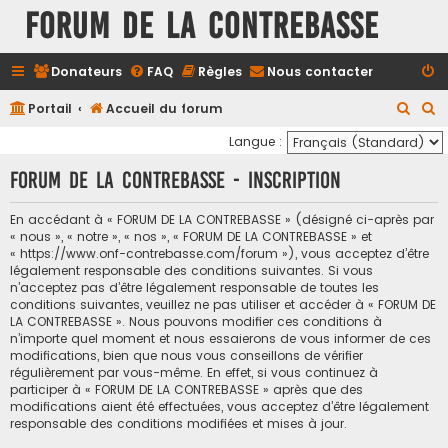
FORUM DE LA CONTREBASSE
Donateurs
FAQ
Règles
Nous contacter
R
R
Portail
Accueil du forum
e
e
Langue :
c
c
FORUM DE LA CONTREBASSE - Inscription
h
h
e
e
En accédant à « FORUM DE LA CONTREBASSE » (désigné ci-après par
« nous », « notre », « nos », « FORUM DE LA CONTREBASSE » et
r
r
« https://www.onf-contrebasse.com/forum »), vous acceptez d’être
c
c
légalement responsable des conditions suivantes. Si vous
n’acceptez pas d’être légalement responsable de toutes les
h
h
conditions suivantes, veuillez ne pas utiliser et accéder à « FORUM DE
e
e
LA CONTREBASSE ». Nous pouvons modifier ces conditions à
n’importe quel moment et nous essaierons de vous informer de ces
r
r
modifications, bien que nous vous conseillons de vérifier
régulièrement par vous-même. En effet, si vous continuez à
participer à « FORUM DE LA CONTREBASSE » après que des
modifications aient été effectuées, vous acceptez d’être légalement
responsable des conditions modifiées et mises à jour.