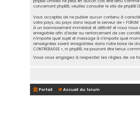
phpBB Limited ne peut en aucun cas être tenu comme 
concernant phpBB, veuillez consulter
le site de phpBB
Vous acceptez de ne publier aucun contenu à caractère 
votre pays, du pays dans lequel le serveur de « FORUM 
à un bannissement immédiat et définitif et nous nous rése
enregistrée afin d’aider au renforcement de ces conditi
n’importe quel sujet et message à n’importe quel mome
renseignées soient enregistrées dans notre base de don
CONTREBASSE », ni phpBB, ne pourront être tenus comm
Vous vous engagez à respecter les règles de ce for
Portail
Accueil du forum