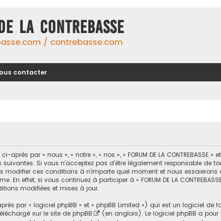
DE LA CONTREBASSE
basse.com / contrebasse.com
ous contacter
-après par « nous », « notre », « nos », « FORUM DE LA CONTREBASSE » 
uivantes. Si vous n’acceptez pas d’être légalement responsable de toutes
modifier ces conditions à n’importe quel moment et nous essaierons d
me. En effet, si vous continuez à participer à « FORUM DE LA CONTREBASSE
tions modifiées et mises à jour.
ès par « logiciel phpBB » et « phpBB Limited ») qui est un logiciel de 
 téléchargé sur
le site de phpBB
(en anglais). Le logiciel phpBB a pour se