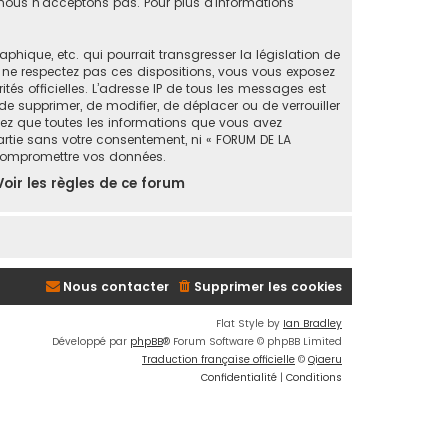
ous n’acceptons pas. Pour plus d’informations
ique, etc. qui pourrait transgresser la législation de
s ne respectez pas ces dispositions, vous vous exposez
ités officielles. L’adresse IP de tous les messages est
de supprimer, de modifier, de déplacer ou de verrouiller
tez que toutes les informations que vous avez
artie sans votre consentement, ni « FORUM DE LA
 compromettre vos données.
Voir les règles de ce forum
Nous contacter
Supprimer les cookies
Flat Style by
Ian Bradley
Développé par
phpBB
® Forum Software © phpBB Limited
Traduction française officielle
©
Qiaeru
Confidentialité
|
Conditions