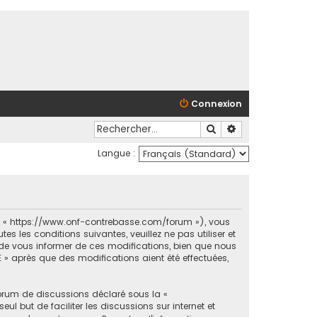
Connexion
Rechercher
Recherche avancé
Langue :
et « https://www.onf-contrebasse.com/forum »), vous
 les conditions suivantes, veuillez ne pas utiliser et
e vous informer de ces modifications, bien que nous
 » après que des modifications aient été effectuées,
forum de discussions déclaré sous la «
ul but de faciliter les discussions sur internet et