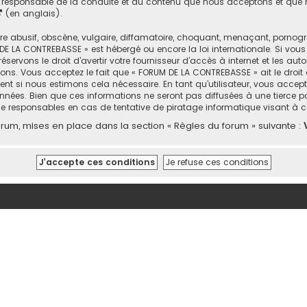
responsable de la conduite et du contenu que nous acceptons et que n
(en anglais).
abusif, obscène, vulgaire, diffamatoire, choquant, menaçant, pornograph
DE LA CONTREBASSE » est hébergé ou encore la loi internationale. Si vou
rvons le droit d’avertir votre fournisseur d’accès à internet et les autor
ons. Vous acceptez le fait que « FORUM DE LA CONTREBASSE » ait le droit 
nt si nous estimons cela nécessaire. En tant qu’utilisateur, vous accep
nées. Bien que ces informations ne seront pas diffusées à une tierce p
e responsables en cas de tentative de piratage informatique visant à
um, mises en place dans la section « Règles du forum » suivante :