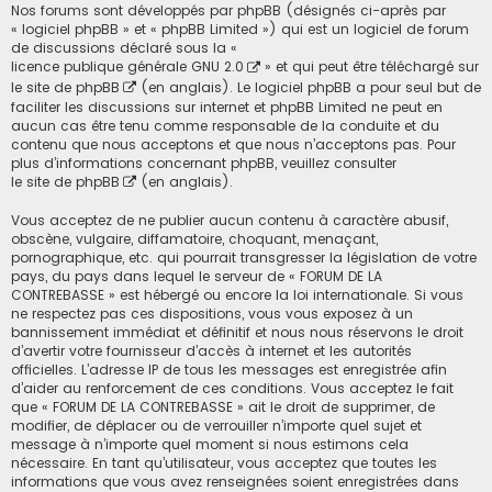
Nos forums sont développés par phpBB (désignés ci-après par
« logiciel phpBB » et « phpBB Limited ») qui est un logiciel de forum
de discussions déclaré sous la «
licence publique générale GNU 2.0
» et qui peut être téléchargé sur
le site de phpBB
(en anglais). Le logiciel phpBB a pour seul but de
faciliter les discussions sur internet et phpBB Limited ne peut en
aucun cas être tenu comme responsable de la conduite et du
contenu que nous acceptons et que nous n’acceptons pas. Pour
plus d’informations concernant phpBB, veuillez consulter
le site de phpBB
(en anglais).
Vous acceptez de ne publier aucun contenu à caractère abusif,
obscène, vulgaire, diffamatoire, choquant, menaçant,
pornographique, etc. qui pourrait transgresser la législation de votre
pays, du pays dans lequel le serveur de « FORUM DE LA
CONTREBASSE » est hébergé ou encore la loi internationale. Si vous
ne respectez pas ces dispositions, vous vous exposez à un
bannissement immédiat et définitif et nous nous réservons le droit
d’avertir votre fournisseur d’accès à internet et les autorités
officielles. L’adresse IP de tous les messages est enregistrée afin
d’aider au renforcement de ces conditions. Vous acceptez le fait
que « FORUM DE LA CONTREBASSE » ait le droit de supprimer, de
modifier, de déplacer ou de verrouiller n’importe quel sujet et
message à n’importe quel moment si nous estimons cela
nécessaire. En tant qu’utilisateur, vous acceptez que toutes les
informations que vous avez renseignées soient enregistrées dans