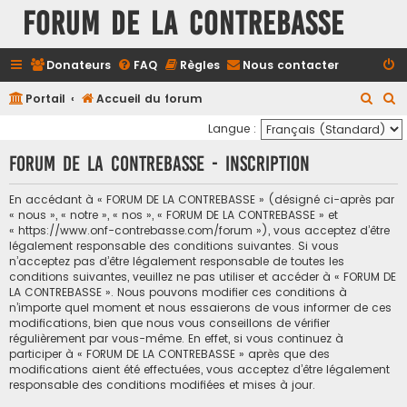
FORUM DE LA CONTREBASSE
Donateurs
FAQ
Règles
Nous contacter
R
R
Portail
Accueil du forum
e
e
Langue :
c
c
FORUM DE LA CONTREBASSE - Inscription
h
h
e
e
En accédant à « FORUM DE LA CONTREBASSE » (désigné ci-après par
« nous », « notre », « nos », « FORUM DE LA CONTREBASSE » et
r
r
« https://www.onf-contrebasse.com/forum »), vous acceptez d’être
c
c
légalement responsable des conditions suivantes. Si vous
n’acceptez pas d’être légalement responsable de toutes les
h
h
conditions suivantes, veuillez ne pas utiliser et accéder à « FORUM DE
e
e
LA CONTREBASSE ». Nous pouvons modifier ces conditions à
n’importe quel moment et nous essaierons de vous informer de ces
r
r
modifications, bien que nous vous conseillons de vérifier
régulièrement par vous-même. En effet, si vous continuez à
participer à « FORUM DE LA CONTREBASSE » après que des
modifications aient été effectuées, vous acceptez d’être légalement
responsable des conditions modifiées et mises à jour.