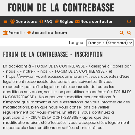
FORUM DE LA CONTREBASSE
Donateurs
FAQ
Règles
Nous contacter
R
R
Portail
Accueil du forum
e
e
Langue :
c
c
FORUM DE LA CONTREBASSE - Inscription
h
h
e
e
En accédant à « FORUM DE LA CONTREBASSE » (désigné ci-après par
« nous », « notre », « nos », « FORUM DE LA CONTREBASSE » et
r
r
« https://www.onf-contrebasse.com/forum »), vous acceptez d’être
c
c
légalement responsable des conditions suivantes. Si vous
n’acceptez pas d’être légalement responsable de toutes les
h
h
conditions suivantes, veuillez ne pas utiliser et accéder à « FORUM DE
e
e
LA CONTREBASSE ». Nous pouvons modifier ces conditions à
n’importe quel moment et nous essaierons de vous informer de ces
r
r
modifications, bien que nous vous conseillons de vérifier
régulièrement par vous-même. En effet, si vous continuez à
participer à « FORUM DE LA CONTREBASSE » après que des
modifications aient été effectuées, vous acceptez d’être légalement
responsable des conditions modifiées et mises à jour.