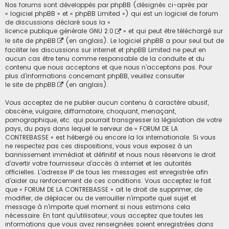
Nos forums sont développés par phpBB (désignés ci-après par
« logiciel phpBB » et « phpBB Limited ») qui est un logiciel de forum
de discussions déclaré sous la «
licence publique générale GNU 2.0
» et qui peut être téléchargé sur
le site de phpBB
(en anglais). Le logiciel phpBB a pour seul but de
faciliter les discussions sur internet et phpBB Limited ne peut en
aucun cas être tenu comme responsable de la conduite et du
contenu que nous acceptons et que nous n’acceptons pas. Pour
plus d’informations concernant phpBB, veuillez consulter
le site de phpBB
(en anglais).
Vous acceptez de ne publier aucun contenu à caractère abusif,
obscène, vulgaire, diffamatoire, choquant, menaçant,
pornographique, etc. qui pourrait transgresser la législation de votre
pays, du pays dans lequel le serveur de « FORUM DE LA
CONTREBASSE » est hébergé ou encore la loi internationale. Si vous
ne respectez pas ces dispositions, vous vous exposez à un
bannissement immédiat et définitif et nous nous réservons le droit
d’avertir votre fournisseur d’accès à internet et les autorités
officielles. L’adresse IP de tous les messages est enregistrée afin
d’aider au renforcement de ces conditions. Vous acceptez le fait
que « FORUM DE LA CONTREBASSE » ait le droit de supprimer, de
modifier, de déplacer ou de verrouiller n’importe quel sujet et
message à n’importe quel moment si nous estimons cela
nécessaire. En tant qu’utilisateur, vous acceptez que toutes les
informations que vous avez renseignées soient enregistrées dans