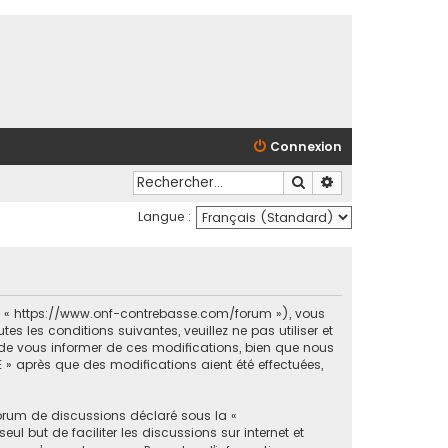
Connexion
Rechercher
Recherche avancé
Langue :
et « https://www.onf-contrebasse.com/forum »), vous
 les conditions suivantes, veuillez ne pas utiliser et
e vous informer de ces modifications, bien que nous
 » après que des modifications aient été effectuées,
forum de discussions déclaré sous la «
ul but de faciliter les discussions sur internet et