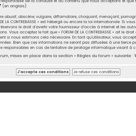
responsable de la conduite et du contenu que nous acceptons et que n
(en anglais).
abusif, obscène, vulgaire, diffamatoire, choquant, menaçant, pornograph
DE LA CONTREBASSE » est hébergé ou encore la loi internationale. Si vou
rvons le droit d’avertir votre fournisseur d’accès à internet et les autor
ons. Vous acceptez le fait que « FORUM DE LA CONTREBASSE » ait le droit 
nt si nous estimons cela nécessaire. En tant qu’utilisateur, vous accep
nées. Bien que ces informations ne seront pas diffusées à une tierce p
e responsables en cas de tentative de piratage informatique visant à
um, mises en place dans la section « Règles du forum » suivante :