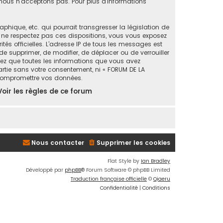
ous n’acceptons pas. Pour plus d’informations
ique, etc. qui pourrait transgresser la législation de
s ne respectez pas ces dispositions, vous vous exposez
ités officielles. L’adresse IP de tous les messages est
de supprimer, de modifier, de déplacer ou de verrouiller
tez que toutes les informations que vous avez
artie sans votre consentement, ni « FORUM DE LA
 compromettre vos données.
Voir les règles de ce forum
Nous contacter
Supprimer les cookies
Flat Style by
Ian Bradley
Développé par
phpBB
® Forum Software © phpBB Limited
Traduction française officielle
©
Qiaeru
Confidentialité
|
Conditions