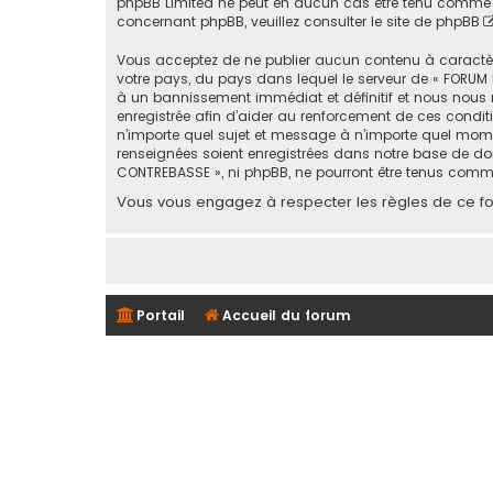
phpBB Limited ne peut en aucun cas être tenu comme 
concernant phpBB, veuillez consulter
le site de phpBB
Vous acceptez de ne publier aucun contenu à caractère 
votre pays, du pays dans lequel le serveur de « FORUM 
à un bannissement immédiat et définitif et nous nous rése
enregistrée afin d’aider au renforcement de ces conditi
n’importe quel sujet et message à n’importe quel mome
renseignées soient enregistrées dans notre base de don
CONTREBASSE », ni phpBB, ne pourront être tenus comm
Vous vous engagez à respecter les règles de ce for
Portail
Accueil du forum