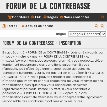
FORUM DE LA CONTREBASSE
Donateurs
FAQ
Règles
Nous contacter
R
R
Portail
Accueil du forum
e
e
Langue :
c
c
FORUM DE LA CONTREBASSE - Inscription
h
h
e
e
En accédant à « FORUM DE LA CONTREBASSE » (désigné ci-après par
« nous », « notre », « nos », « FORUM DE LA CONTREBASSE » et
r
r
« https://www.onf-contrebasse.com/forum »), vous acceptez d’être
c
c
légalement responsable des conditions suivantes. Si vous
n’acceptez pas d’être légalement responsable de toutes les
h
h
conditions suivantes, veuillez ne pas utiliser et accéder à « FORUM DE
e
e
LA CONTREBASSE ». Nous pouvons modifier ces conditions à
n’importe quel moment et nous essaierons de vous informer de ces
r
r
modifications, bien que nous vous conseillons de vérifier
régulièrement par vous-même. En effet, si vous continuez à
participer à « FORUM DE LA CONTREBASSE » après que des
modifications aient été effectuées, vous acceptez d’être légalement
responsable des conditions modifiées et mises à jour.