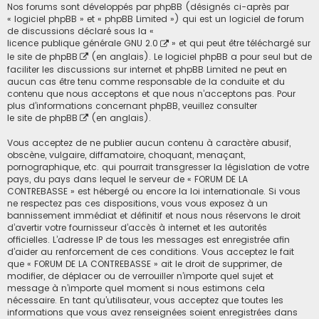
Nos forums sont développés par phpBB (désignés ci-après par
« logiciel phpBB » et « phpBB Limited ») qui est un logiciel de forum
de discussions déclaré sous la «
licence publique générale GNU 2.0
» et qui peut être téléchargé sur
le site de phpBB
(en anglais). Le logiciel phpBB a pour seul but de
faciliter les discussions sur internet et phpBB Limited ne peut en
aucun cas être tenu comme responsable de la conduite et du
contenu que nous acceptons et que nous n’acceptons pas. Pour
plus d’informations concernant phpBB, veuillez consulter
le site de phpBB
(en anglais).
Vous acceptez de ne publier aucun contenu à caractère abusif,
obscène, vulgaire, diffamatoire, choquant, menaçant,
pornographique, etc. qui pourrait transgresser la législation de votre
pays, du pays dans lequel le serveur de « FORUM DE LA
CONTREBASSE » est hébergé ou encore la loi internationale. Si vous
ne respectez pas ces dispositions, vous vous exposez à un
bannissement immédiat et définitif et nous nous réservons le droit
d’avertir votre fournisseur d’accès à internet et les autorités
officielles. L’adresse IP de tous les messages est enregistrée afin
d’aider au renforcement de ces conditions. Vous acceptez le fait
que « FORUM DE LA CONTREBASSE » ait le droit de supprimer, de
modifier, de déplacer ou de verrouiller n’importe quel sujet et
message à n’importe quel moment si nous estimons cela
nécessaire. En tant qu’utilisateur, vous acceptez que toutes les
informations que vous avez renseignées soient enregistrées dans