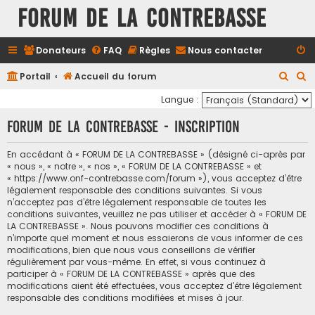
FORUM DE LA CONTREBASSE
Donateurs
FAQ
Règles
Nous contacter
R
R
Portail
Accueil du forum
e
e
Langue :
c
c
FORUM DE LA CONTREBASSE - Inscription
h
h
e
e
En accédant à « FORUM DE LA CONTREBASSE » (désigné ci-après par
« nous », « notre », « nos », « FORUM DE LA CONTREBASSE » et
r
r
« https://www.onf-contrebasse.com/forum »), vous acceptez d’être
c
c
légalement responsable des conditions suivantes. Si vous
n’acceptez pas d’être légalement responsable de toutes les
h
h
conditions suivantes, veuillez ne pas utiliser et accéder à « FORUM DE
e
e
LA CONTREBASSE ». Nous pouvons modifier ces conditions à
n’importe quel moment et nous essaierons de vous informer de ces
r
r
modifications, bien que nous vous conseillons de vérifier
régulièrement par vous-même. En effet, si vous continuez à
participer à « FORUM DE LA CONTREBASSE » après que des
modifications aient été effectuées, vous acceptez d’être légalement
responsable des conditions modifiées et mises à jour.