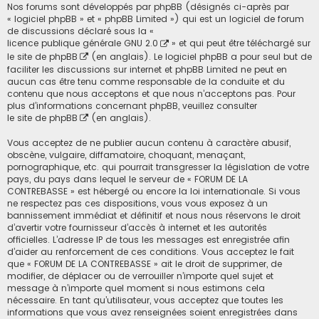
Nos forums sont développés par phpBB (désignés ci-après par
« logiciel phpBB » et « phpBB Limited ») qui est un logiciel de forum
de discussions déclaré sous la «
licence publique générale GNU 2.0
» et qui peut être téléchargé sur
le site de phpBB
(en anglais). Le logiciel phpBB a pour seul but de
faciliter les discussions sur internet et phpBB Limited ne peut en
aucun cas être tenu comme responsable de la conduite et du
contenu que nous acceptons et que nous n’acceptons pas. Pour
plus d’informations concernant phpBB, veuillez consulter
le site de phpBB
(en anglais).
Vous acceptez de ne publier aucun contenu à caractère abusif,
obscène, vulgaire, diffamatoire, choquant, menaçant,
pornographique, etc. qui pourrait transgresser la législation de votre
pays, du pays dans lequel le serveur de « FORUM DE LA
CONTREBASSE » est hébergé ou encore la loi internationale. Si vous
ne respectez pas ces dispositions, vous vous exposez à un
bannissement immédiat et définitif et nous nous réservons le droit
d’avertir votre fournisseur d’accès à internet et les autorités
officielles. L’adresse IP de tous les messages est enregistrée afin
d’aider au renforcement de ces conditions. Vous acceptez le fait
que « FORUM DE LA CONTREBASSE » ait le droit de supprimer, de
modifier, de déplacer ou de verrouiller n’importe quel sujet et
message à n’importe quel moment si nous estimons cela
nécessaire. En tant qu’utilisateur, vous acceptez que toutes les
informations que vous avez renseignées soient enregistrées dans