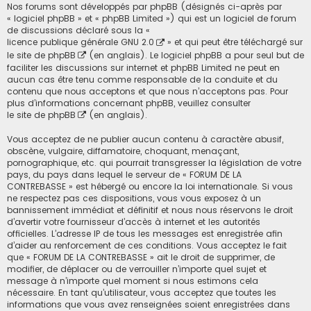
Nos forums sont développés par phpBB (désignés ci-après par
« logiciel phpBB » et « phpBB Limited ») qui est un logiciel de forum
de discussions déclaré sous la «
licence publique générale GNU 2.0
» et qui peut être téléchargé sur
le site de phpBB
(en anglais). Le logiciel phpBB a pour seul but de
faciliter les discussions sur internet et phpBB Limited ne peut en
aucun cas être tenu comme responsable de la conduite et du
contenu que nous acceptons et que nous n’acceptons pas. Pour
plus d’informations concernant phpBB, veuillez consulter
le site de phpBB
(en anglais).
Vous acceptez de ne publier aucun contenu à caractère abusif,
obscène, vulgaire, diffamatoire, choquant, menaçant,
pornographique, etc. qui pourrait transgresser la législation de votre
pays, du pays dans lequel le serveur de « FORUM DE LA
CONTREBASSE » est hébergé ou encore la loi internationale. Si vous
ne respectez pas ces dispositions, vous vous exposez à un
bannissement immédiat et définitif et nous nous réservons le droit
d’avertir votre fournisseur d’accès à internet et les autorités
officielles. L’adresse IP de tous les messages est enregistrée afin
d’aider au renforcement de ces conditions. Vous acceptez le fait
que « FORUM DE LA CONTREBASSE » ait le droit de supprimer, de
modifier, de déplacer ou de verrouiller n’importe quel sujet et
message à n’importe quel moment si nous estimons cela
nécessaire. En tant qu’utilisateur, vous acceptez que toutes les
informations que vous avez renseignées soient enregistrées dans