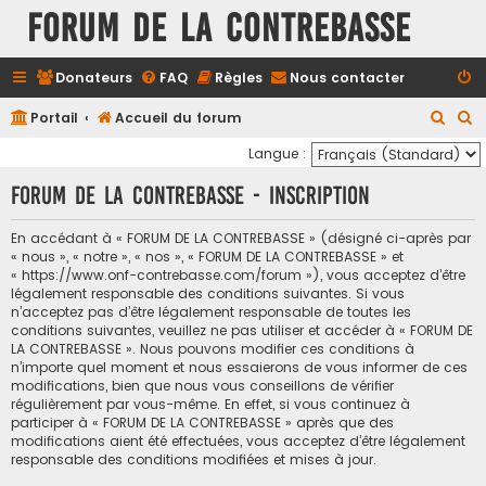
FORUM DE LA CONTREBASSE
Donateurs
FAQ
Règles
Nous contacter
R
R
Portail
Accueil du forum
e
e
Langue :
c
c
FORUM DE LA CONTREBASSE - Inscription
h
h
e
e
En accédant à « FORUM DE LA CONTREBASSE » (désigné ci-après par
« nous », « notre », « nos », « FORUM DE LA CONTREBASSE » et
r
r
« https://www.onf-contrebasse.com/forum »), vous acceptez d’être
c
c
légalement responsable des conditions suivantes. Si vous
n’acceptez pas d’être légalement responsable de toutes les
h
h
conditions suivantes, veuillez ne pas utiliser et accéder à « FORUM DE
e
e
LA CONTREBASSE ». Nous pouvons modifier ces conditions à
n’importe quel moment et nous essaierons de vous informer de ces
r
r
modifications, bien que nous vous conseillons de vérifier
régulièrement par vous-même. En effet, si vous continuez à
participer à « FORUM DE LA CONTREBASSE » après que des
modifications aient été effectuées, vous acceptez d’être légalement
responsable des conditions modifiées et mises à jour.