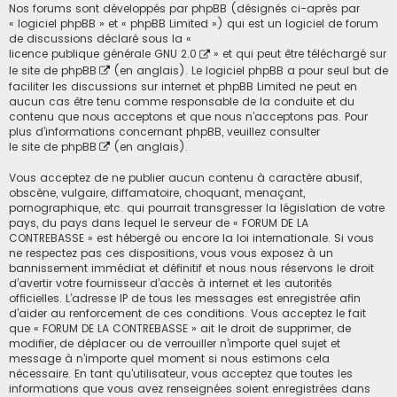
Nos forums sont développés par phpBB (désignés ci-après par
« logiciel phpBB » et « phpBB Limited ») qui est un logiciel de forum
de discussions déclaré sous la «
licence publique générale GNU 2.0
» et qui peut être téléchargé sur
le site de phpBB
(en anglais). Le logiciel phpBB a pour seul but de
faciliter les discussions sur internet et phpBB Limited ne peut en
aucun cas être tenu comme responsable de la conduite et du
contenu que nous acceptons et que nous n’acceptons pas. Pour
plus d’informations concernant phpBB, veuillez consulter
le site de phpBB
(en anglais).
Vous acceptez de ne publier aucun contenu à caractère abusif,
obscène, vulgaire, diffamatoire, choquant, menaçant,
pornographique, etc. qui pourrait transgresser la législation de votre
pays, du pays dans lequel le serveur de « FORUM DE LA
CONTREBASSE » est hébergé ou encore la loi internationale. Si vous
ne respectez pas ces dispositions, vous vous exposez à un
bannissement immédiat et définitif et nous nous réservons le droit
d’avertir votre fournisseur d’accès à internet et les autorités
officielles. L’adresse IP de tous les messages est enregistrée afin
d’aider au renforcement de ces conditions. Vous acceptez le fait
que « FORUM DE LA CONTREBASSE » ait le droit de supprimer, de
modifier, de déplacer ou de verrouiller n’importe quel sujet et
message à n’importe quel moment si nous estimons cela
nécessaire. En tant qu’utilisateur, vous acceptez que toutes les
informations que vous avez renseignées soient enregistrées dans