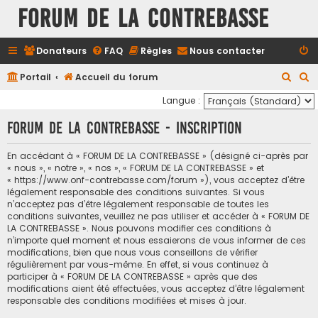
FORUM DE LA CONTREBASSE
Donateurs
FAQ
Règles
Nous contacter
R
R
Portail
Accueil du forum
e
e
Langue :
c
c
FORUM DE LA CONTREBASSE - Inscription
h
h
e
e
En accédant à « FORUM DE LA CONTREBASSE » (désigné ci-après par
« nous », « notre », « nos », « FORUM DE LA CONTREBASSE » et
r
r
« https://www.onf-contrebasse.com/forum »), vous acceptez d’être
c
c
légalement responsable des conditions suivantes. Si vous
n’acceptez pas d’être légalement responsable de toutes les
h
h
conditions suivantes, veuillez ne pas utiliser et accéder à « FORUM DE
e
e
LA CONTREBASSE ». Nous pouvons modifier ces conditions à
n’importe quel moment et nous essaierons de vous informer de ces
r
r
modifications, bien que nous vous conseillons de vérifier
régulièrement par vous-même. En effet, si vous continuez à
participer à « FORUM DE LA CONTREBASSE » après que des
modifications aient été effectuées, vous acceptez d’être légalement
responsable des conditions modifiées et mises à jour.