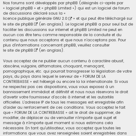
Nos forums sont développés par phpBB (désignés ci-après par
« logiciel phpBB » et « phpBB Limited ») qui est un logiciel de forum
de discussions déclaré sous la «
licence publique générale GNU 2.0
» et qui peut être téléchargé sur
le site de phpBB
(en anglais). Le logiciel phpBB a pour seul but de
faciliter les discussions sur internet et phpBB Limited ne peut en
aucun cas être tenu comme responsable de la conduite et du
contenu que nous acceptons et que nous n’acceptons pas. Pour
plus d’informations concernant phpBB, veuillez consulter
le site de phpBB
(en anglais).
Vous acceptez de ne publier aucun contenu à caractère abusif,
obscène, vulgaire, diffamatoire, choquant, menaçant,
pornographique, etc. qui pourrait transgresser la législation de votre
pays, du pays dans lequel le serveur de « FORUM DE LA
CONTREBASSE » est hébergé ou encore la loi internationale. Si vous
ne respectez pas ces dispositions, vous vous exposez à un
bannissement immédiat et définitif et nous nous réservons le droit
d’avertir votre fournisseur d’accès à internet et les autorités
officielles. L’adresse IP de tous les messages est enregistrée afin
d’aider au renforcement de ces conditions. Vous acceptez le fait
que « FORUM DE LA CONTREBASSE » ait le droit de supprimer, de
modifier, de déplacer ou de verrouiller n’importe quel sujet et
message à n’importe quel moment si nous estimons cela
nécessaire. En tant qu’utilisateur, vous acceptez que toutes les
informations que vous avez renseignées soient enregistrées dans