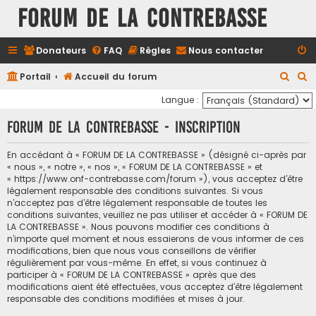
FORUM DE LA CONTREBASSE
Donateurs
FAQ
Règles
Nous contacter
R
R
Portail
Accueil du forum
e
e
Langue :
c
c
FORUM DE LA CONTREBASSE - Inscription
h
h
e
e
En accédant à « FORUM DE LA CONTREBASSE » (désigné ci-après par
« nous », « notre », « nos », « FORUM DE LA CONTREBASSE » et
r
r
« https://www.onf-contrebasse.com/forum »), vous acceptez d’être
c
c
légalement responsable des conditions suivantes. Si vous
n’acceptez pas d’être légalement responsable de toutes les
h
h
conditions suivantes, veuillez ne pas utiliser et accéder à « FORUM DE
e
e
LA CONTREBASSE ». Nous pouvons modifier ces conditions à
n’importe quel moment et nous essaierons de vous informer de ces
r
r
modifications, bien que nous vous conseillons de vérifier
régulièrement par vous-même. En effet, si vous continuez à
participer à « FORUM DE LA CONTREBASSE » après que des
modifications aient été effectuées, vous acceptez d’être légalement
responsable des conditions modifiées et mises à jour.