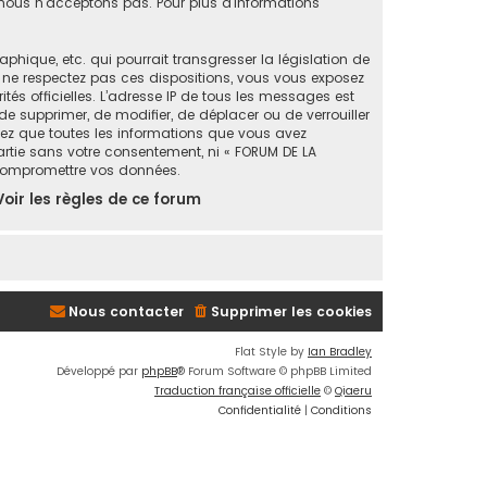
ous n’acceptons pas. Pour plus d’informations
ique, etc. qui pourrait transgresser la législation de
s ne respectez pas ces dispositions, vous vous exposez
ités officielles. L’adresse IP de tous les messages est
de supprimer, de modifier, de déplacer ou de verrouiller
tez que toutes les informations que vous avez
artie sans votre consentement, ni « FORUM DE LA
 compromettre vos données.
Voir les règles de ce forum
Nous contacter
Supprimer les cookies
Flat Style by
Ian Bradley
Développé par
phpBB
® Forum Software © phpBB Limited
Traduction française officielle
©
Qiaeru
Confidentialité
|
Conditions