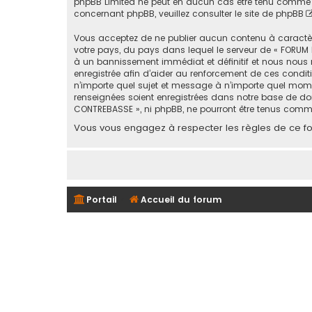
phpBB Limited ne peut en aucun cas être tenu comme 
concernant phpBB, veuillez consulter
le site de phpBB
Vous acceptez de ne publier aucun contenu à caractère 
votre pays, du pays dans lequel le serveur de « FORUM 
à un bannissement immédiat et définitif et nous nous rése
enregistrée afin d’aider au renforcement de ces conditi
n’importe quel sujet et message à n’importe quel mome
renseignées soient enregistrées dans notre base de don
CONTREBASSE », ni phpBB, ne pourront être tenus comm
Vous vous engagez à respecter les règles de ce for
Portail
Accueil du forum