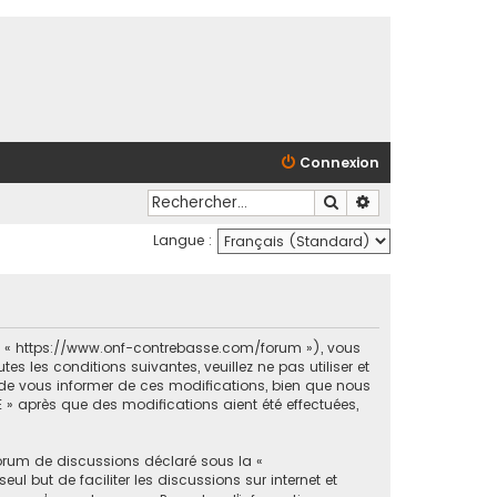
Connexion
Rechercher
Recherche avancé
Langue :
et « https://www.onf-contrebasse.com/forum »), vous
 les conditions suivantes, veuillez ne pas utiliser et
e vous informer de ces modifications, bien que nous
 » après que des modifications aient été effectuées,
forum de discussions déclaré sous la «
ul but de faciliter les discussions sur internet et