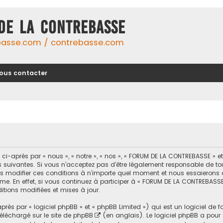
DE LA CONTREBASSE
basse.com / contrebasse.com
ous contacter
-après par « nous », « notre », « nos », « FORUM DE LA CONTREBASSE » 
uivantes. Si vous n’acceptez pas d’être légalement responsable de toutes
modifier ces conditions à n’importe quel moment et nous essaierons d
me. En effet, si vous continuez à participer à « FORUM DE LA CONTREBASSE
tions modifiées et mises à jour.
ès par « logiciel phpBB » et « phpBB Limited ») qui est un logiciel de 
 téléchargé sur
le site de phpBB
(en anglais). Le logiciel phpBB a pour se