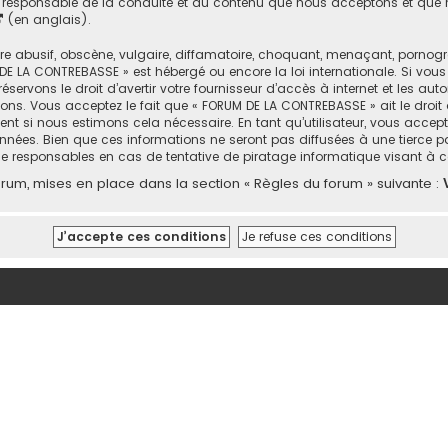
responsable de la conduite et du contenu que nous acceptons et que n
(en anglais).
abusif, obscène, vulgaire, diffamatoire, choquant, menaçant, pornograph
DE LA CONTREBASSE » est hébergé ou encore la loi internationale. Si vou
rvons le droit d’avertir votre fournisseur d’accès à internet et les autor
ons. Vous acceptez le fait que « FORUM DE LA CONTREBASSE » ait le droit 
nt si nous estimons cela nécessaire. En tant qu’utilisateur, vous accep
nées. Bien que ces informations ne seront pas diffusées à une tierce p
e responsables en cas de tentative de piratage informatique visant à
um, mises en place dans la section « Règles du forum » suivante :