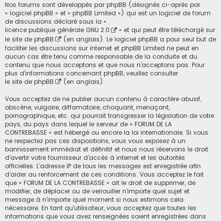
Nos forums sont développés par phpBB (désignés ci-après par
« logiciel phpBB » et « phpBB Limited ») qui est un logiciel de forum
de discussions déclaré sous la «
licence publique générale GNU 2.0
» et qui peut être téléchargé sur
le site de phpBB
(en anglais). Le logiciel phpBB a pour seul but de
faciliter les discussions sur internet et phpBB Limited ne peut en
aucun cas être tenu comme responsable de la conduite et du
contenu que nous acceptons et que nous n’acceptons pas. Pour
plus d’informations concernant phpBB, veuillez consulter
le site de phpBB
(en anglais).
Vous acceptez de ne publier aucun contenu à caractère abusif,
obscène, vulgaire, diffamatoire, choquant, menaçant,
pornographique, etc. qui pourrait transgresser la législation de votre
pays, du pays dans lequel le serveur de « FORUM DE LA
CONTREBASSE » est hébergé ou encore la loi internationale. Si vous
ne respectez pas ces dispositions, vous vous exposez à un
bannissement immédiat et définitif et nous nous réservons le droit
d’avertir votre fournisseur d’accès à internet et les autorités
officielles. L’adresse IP de tous les messages est enregistrée afin
d’aider au renforcement de ces conditions. Vous acceptez le fait
que « FORUM DE LA CONTREBASSE » ait le droit de supprimer, de
modifier, de déplacer ou de verrouiller n’importe quel sujet et
message à n’importe quel moment si nous estimons cela
nécessaire. En tant qu’utilisateur, vous acceptez que toutes les
informations que vous avez renseignées soient enregistrées dans