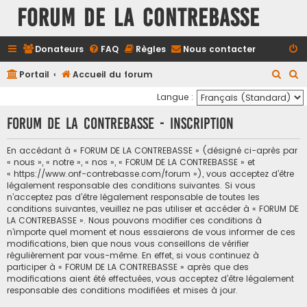
FORUM DE LA CONTREBASSE
Donateurs
FAQ
Règles
Nous contacter
R
R
Portail
Accueil du forum
e
e
Langue :
c
c
FORUM DE LA CONTREBASSE - Inscription
h
h
e
e
En accédant à « FORUM DE LA CONTREBASSE » (désigné ci-après par
« nous », « notre », « nos », « FORUM DE LA CONTREBASSE » et
r
r
« https://www.onf-contrebasse.com/forum »), vous acceptez d’être
c
c
légalement responsable des conditions suivantes. Si vous
n’acceptez pas d’être légalement responsable de toutes les
h
h
conditions suivantes, veuillez ne pas utiliser et accéder à « FORUM DE
e
e
LA CONTREBASSE ». Nous pouvons modifier ces conditions à
n’importe quel moment et nous essaierons de vous informer de ces
r
r
modifications, bien que nous vous conseillons de vérifier
régulièrement par vous-même. En effet, si vous continuez à
participer à « FORUM DE LA CONTREBASSE » après que des
modifications aient été effectuées, vous acceptez d’être légalement
responsable des conditions modifiées et mises à jour.