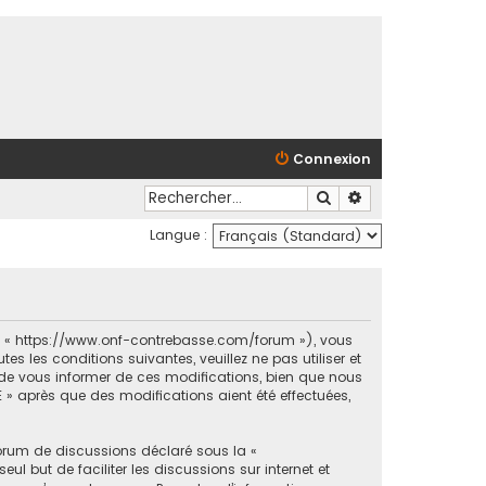
Connexion
Rechercher
Recherche avancé
Langue :
et « https://www.onf-contrebasse.com/forum »), vous
 les conditions suivantes, veuillez ne pas utiliser et
e vous informer de ces modifications, bien que nous
 » après que des modifications aient été effectuées,
forum de discussions déclaré sous la «
ul but de faciliter les discussions sur internet et