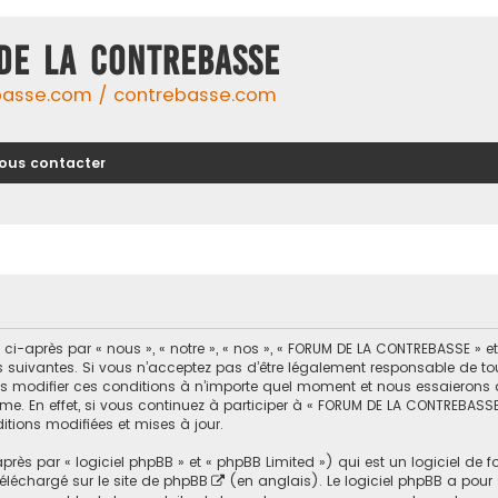
DE LA CONTREBASSE
basse.com / contrebasse.com
ous contacter
-après par « nous », « notre », « nos », « FORUM DE LA CONTREBASSE » 
uivantes. Si vous n’acceptez pas d’être légalement responsable de toutes
modifier ces conditions à n’importe quel moment et nous essaierons d
me. En effet, si vous continuez à participer à « FORUM DE LA CONTREBASSE
tions modifiées et mises à jour.
ès par « logiciel phpBB » et « phpBB Limited ») qui est un logiciel de 
 téléchargé sur
le site de phpBB
(en anglais). Le logiciel phpBB a pour se