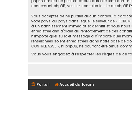
phpBB Limited ne peut en aucun cas être tenu comme 
concernant phpBB, veuillez consulter
le site de phpBB
Vous acceptez de ne publier aucun contenu à caractère 
votre pays, du pays dans lequel le serveur de « FORUM 
à un bannissement immédiat et définitif et nous nous rése
enregistrée afin d’aider au renforcement de ces conditi
n’importe quel sujet et message à n’importe quel mome
renseignées soient enregistrées dans notre base de don
CONTREBASSE », ni phpBB, ne pourront être tenus comm
Vous vous engagez à respecter les règles de ce for
Portail
Accueil du forum