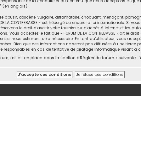
responsable de la conduite et du contenu que nous acceptons et que n
(en anglais).
abusif, obscène, vulgaire, diffamatoire, choquant, menaçant, pornograph
DE LA CONTREBASSE » est hébergé ou encore la loi internationale. Si vou
rvons le droit d’avertir votre fournisseur d’accès à internet et les autor
ons. Vous acceptez le fait que « FORUM DE LA CONTREBASSE » ait le droit 
nt si nous estimons cela nécessaire. En tant qu’utilisateur, vous accep
nées. Bien que ces informations ne seront pas diffusées à une tierce p
e responsables en cas de tentative de piratage informatique visant à
um, mises en place dans la section « Règles du forum » suivante :