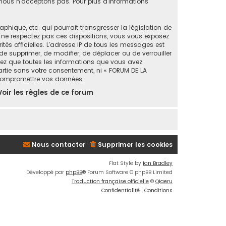
ous n’acceptons pas. Pour plus d’informations
ique, etc. qui pourrait transgresser la législation de
s ne respectez pas ces dispositions, vous vous exposez
ités officielles. L’adresse IP de tous les messages est
de supprimer, de modifier, de déplacer ou de verrouiller
tez que toutes les informations que vous avez
artie sans votre consentement, ni « FORUM DE LA
 compromettre vos données.
Voir les règles de ce forum
Nous contacter
Supprimer les cookies
Flat Style by
Ian Bradley
Développé par
phpBB
® Forum Software © phpBB Limited
Traduction française officielle
©
Qiaeru
Confidentialité
|
Conditions