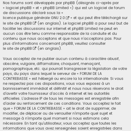
Nos forums sont développés par phpBB (désignés ci-après par
« logiciel phpBB » et « phpBB Limited ») qui est un logiciel de forum
de discussions déclaré sous la «
licence publique générale GNU 2.0
» et qui peut être téléchargé sur
le site de phpBB
(en anglais). Le logiciel phpBB a pour seul but de
faciliter les discussions sur internet et phpBB Limited ne peut en
aucun cas être tenu comme responsable de la conduite et du
contenu que nous acceptons et que nous n’acceptons pas. Pour
plus d’informations concernant phpBB, veuillez consulter
le site de phpBB
(en anglais).
Vous acceptez de ne publier aucun contenu à caractère abusif,
obscène, vulgaire, diffamatoire, choquant, menaçant,
pornographique, etc. qui pourrait transgresser la législation de votre
pays, du pays dans lequel le serveur de « FORUM DE LA
CONTREBASSE » est hébergé ou encore la loi internationale. Si vous
ne respectez pas ces dispositions, vous vous exposez à un
bannissement immédiat et définitif et nous nous réservons le droit
d’avertir votre fournisseur d’accès à internet et les autorités
officielles. L’adresse IP de tous les messages est enregistrée afin
d’aider au renforcement de ces conditions. Vous acceptez le fait
que « FORUM DE LA CONTREBASSE » ait le droit de supprimer, de
modifier, de déplacer ou de verrouiller n’importe quel sujet et
message à n’importe quel moment si nous estimons cela
nécessaire. En tant qu’utilisateur, vous acceptez que toutes les
informations que vous avez renseignées soient enregistrées dans