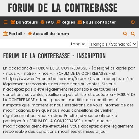
FORUM DE LA CONTREBASSE
Donateurs
FAQ
Règles
Nous contacter
R
R
Portail
Accueil du forum
e
e
Langue :
c
c
FORUM DE LA CONTREBASSE - Inscription
h
h
e
e
En accédant à « FORUM DE LA CONTREBASSE » (désigné ci-après par
« nous », « notre », « nos », « FORUM DE LA CONTREBASSE » et
r
r
« https://www.onf-contrebasse.com/forum »), vous acceptez d’être
c
c
légalement responsable des conditions suivantes. Si vous
n’acceptez pas d’être légalement responsable de toutes les
h
h
conditions suivantes, veuillez ne pas utiliser et accéder à « FORUM DE
e
e
LA CONTREBASSE ». Nous pouvons modifier ces conditions à
n’importe quel moment et nous essaierons de vous informer de ces
r
r
modifications, bien que nous vous conseillons de vérifier
régulièrement par vous-même. En effet, si vous continuez à
participer à « FORUM DE LA CONTREBASSE » après que des
modifications aient été effectuées, vous acceptez d’être légalement
responsable des conditions modifiées et mises à jour.