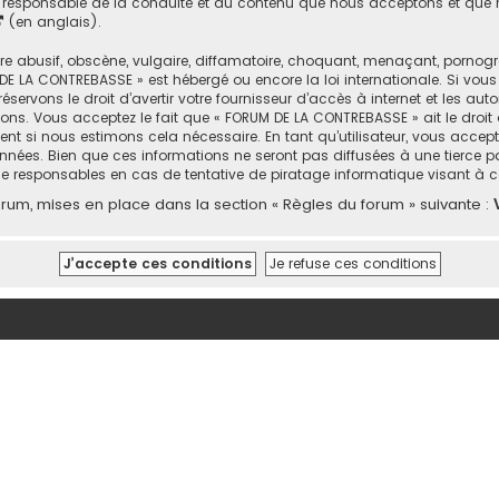
responsable de la conduite et du contenu que nous acceptons et que n
(en anglais).
abusif, obscène, vulgaire, diffamatoire, choquant, menaçant, pornograph
DE LA CONTREBASSE » est hébergé ou encore la loi internationale. Si vou
rvons le droit d’avertir votre fournisseur d’accès à internet et les autor
ons. Vous acceptez le fait que « FORUM DE LA CONTREBASSE » ait le droit 
nt si nous estimons cela nécessaire. En tant qu’utilisateur, vous accep
nées. Bien que ces informations ne seront pas diffusées à une tierce p
e responsables en cas de tentative de piratage informatique visant à
um, mises en place dans la section « Règles du forum » suivante :