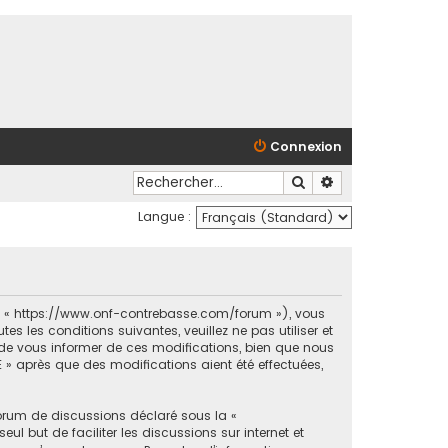
Connexion
Rechercher
Recherche avancé
Langue :
et « https://www.onf-contrebasse.com/forum »), vous
 les conditions suivantes, veuillez ne pas utiliser et
e vous informer de ces modifications, bien que nous
 » après que des modifications aient été effectuées,
forum de discussions déclaré sous la «
ul but de faciliter les discussions sur internet et