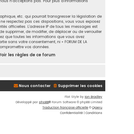
ous n’acceptons pas. Pour plus d’informations
ique, etc. qui pourrait transgresser la législation de
s ne respectez pas ces dispositions, vous vous exposez
ités officielles. L’adresse IP de tous les messages est
de supprimer, de modifier, de déplacer ou de verrouiller
tez que toutes les informations que vous avez
artie sans votre consentement, ni « FORUM DE LA
 compromettre vos données.
Voir les règles de ce forum
Nous contacter
Supprimer les cookies
Flat Style by
Ian Bradley
Développé par
phpBB
® Forum Software © phpBB Limited
Traduction française officielle
©
Qiaeru
Confidentialité
|
Conditions