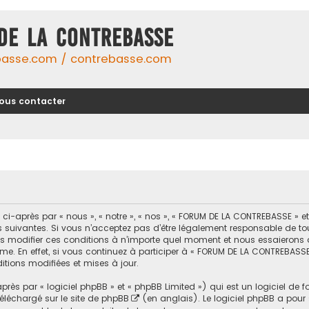
DE LA CONTREBASSE
basse.com / contrebasse.com
ous contacter
-après par « nous », « notre », « nos », « FORUM DE LA CONTREBASSE » 
uivantes. Si vous n’acceptez pas d’être légalement responsable de toutes
modifier ces conditions à n’importe quel moment et nous essaierons d
me. En effet, si vous continuez à participer à « FORUM DE LA CONTREBASSE
tions modifiées et mises à jour.
ès par « logiciel phpBB » et « phpBB Limited ») qui est un logiciel de 
 téléchargé sur
le site de phpBB
(en anglais). Le logiciel phpBB a pour se