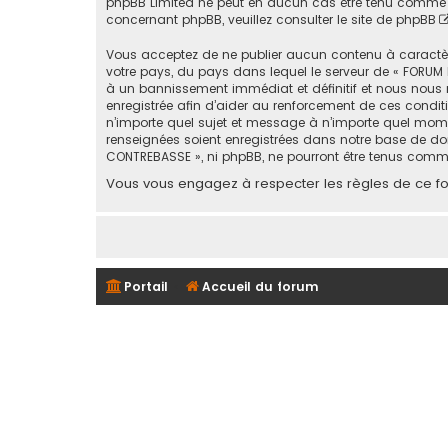
phpBB Limited ne peut en aucun cas être tenu comme 
concernant phpBB, veuillez consulter
le site de phpBB
Vous acceptez de ne publier aucun contenu à caractère 
votre pays, du pays dans lequel le serveur de « FORUM 
à un bannissement immédiat et définitif et nous nous rése
enregistrée afin d’aider au renforcement de ces conditi
n’importe quel sujet et message à n’importe quel mome
renseignées soient enregistrées dans notre base de don
CONTREBASSE », ni phpBB, ne pourront être tenus comm
Vous vous engagez à respecter les règles de ce for
Portail
Accueil du forum