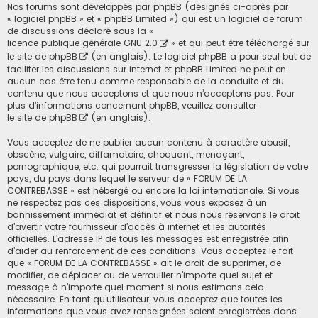
Nos forums sont développés par phpBB (désignés ci-après par
« logiciel phpBB » et « phpBB Limited ») qui est un logiciel de forum
de discussions déclaré sous la «
licence publique générale GNU 2.0
» et qui peut être téléchargé sur
le site de phpBB
(en anglais). Le logiciel phpBB a pour seul but de
faciliter les discussions sur internet et phpBB Limited ne peut en
aucun cas être tenu comme responsable de la conduite et du
contenu que nous acceptons et que nous n’acceptons pas. Pour
plus d’informations concernant phpBB, veuillez consulter
le site de phpBB
(en anglais).
Vous acceptez de ne publier aucun contenu à caractère abusif,
obscène, vulgaire, diffamatoire, choquant, menaçant,
pornographique, etc. qui pourrait transgresser la législation de votre
pays, du pays dans lequel le serveur de « FORUM DE LA
CONTREBASSE » est hébergé ou encore la loi internationale. Si vous
ne respectez pas ces dispositions, vous vous exposez à un
bannissement immédiat et définitif et nous nous réservons le droit
d’avertir votre fournisseur d’accès à internet et les autorités
officielles. L’adresse IP de tous les messages est enregistrée afin
d’aider au renforcement de ces conditions. Vous acceptez le fait
que « FORUM DE LA CONTREBASSE » ait le droit de supprimer, de
modifier, de déplacer ou de verrouiller n’importe quel sujet et
message à n’importe quel moment si nous estimons cela
nécessaire. En tant qu’utilisateur, vous acceptez que toutes les
informations que vous avez renseignées soient enregistrées dans