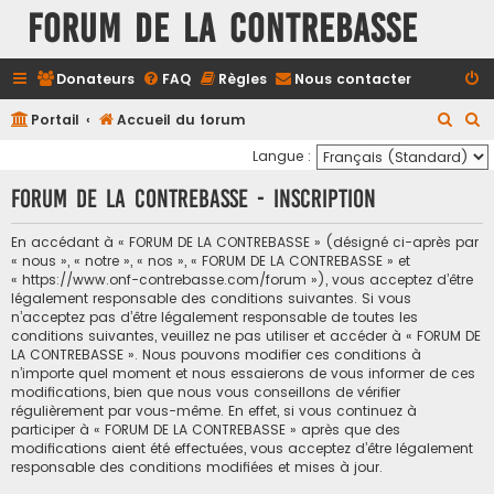
FORUM DE LA CONTREBASSE
Donateurs
FAQ
Règles
Nous contacter
R
R
Portail
Accueil du forum
e
e
Langue :
c
c
FORUM DE LA CONTREBASSE - Inscription
h
h
e
e
En accédant à « FORUM DE LA CONTREBASSE » (désigné ci-après par
« nous », « notre », « nos », « FORUM DE LA CONTREBASSE » et
r
r
« https://www.onf-contrebasse.com/forum »), vous acceptez d’être
c
c
légalement responsable des conditions suivantes. Si vous
n’acceptez pas d’être légalement responsable de toutes les
h
h
conditions suivantes, veuillez ne pas utiliser et accéder à « FORUM DE
e
e
LA CONTREBASSE ». Nous pouvons modifier ces conditions à
n’importe quel moment et nous essaierons de vous informer de ces
r
r
modifications, bien que nous vous conseillons de vérifier
régulièrement par vous-même. En effet, si vous continuez à
participer à « FORUM DE LA CONTREBASSE » après que des
modifications aient été effectuées, vous acceptez d’être légalement
responsable des conditions modifiées et mises à jour.