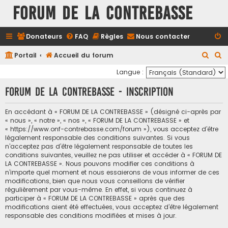
FORUM DE LA CONTREBASSE
Donateurs
FAQ
Règles
Nous contacter
R
R
Portail
Accueil du forum
e
e
Langue :
c
c
FORUM DE LA CONTREBASSE - Inscription
h
h
e
e
En accédant à « FORUM DE LA CONTREBASSE » (désigné ci-après par
« nous », « notre », « nos », « FORUM DE LA CONTREBASSE » et
r
r
« https://www.onf-contrebasse.com/forum »), vous acceptez d’être
c
c
légalement responsable des conditions suivantes. Si vous
n’acceptez pas d’être légalement responsable de toutes les
h
h
conditions suivantes, veuillez ne pas utiliser et accéder à « FORUM DE
e
e
LA CONTREBASSE ». Nous pouvons modifier ces conditions à
n’importe quel moment et nous essaierons de vous informer de ces
r
r
modifications, bien que nous vous conseillons de vérifier
régulièrement par vous-même. En effet, si vous continuez à
participer à « FORUM DE LA CONTREBASSE » après que des
modifications aient été effectuées, vous acceptez d’être légalement
responsable des conditions modifiées et mises à jour.