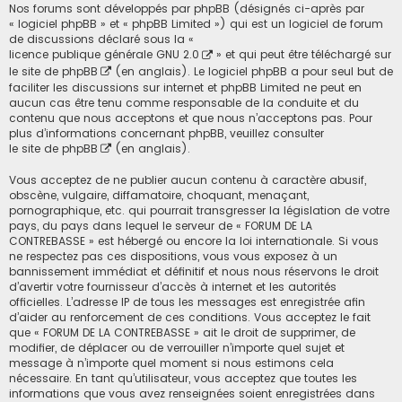
Nos forums sont développés par phpBB (désignés ci-après par
« logiciel phpBB » et « phpBB Limited ») qui est un logiciel de forum
de discussions déclaré sous la «
licence publique générale GNU 2.0
» et qui peut être téléchargé sur
le site de phpBB
(en anglais). Le logiciel phpBB a pour seul but de
faciliter les discussions sur internet et phpBB Limited ne peut en
aucun cas être tenu comme responsable de la conduite et du
contenu que nous acceptons et que nous n’acceptons pas. Pour
plus d’informations concernant phpBB, veuillez consulter
le site de phpBB
(en anglais).
Vous acceptez de ne publier aucun contenu à caractère abusif,
obscène, vulgaire, diffamatoire, choquant, menaçant,
pornographique, etc. qui pourrait transgresser la législation de votre
pays, du pays dans lequel le serveur de « FORUM DE LA
CONTREBASSE » est hébergé ou encore la loi internationale. Si vous
ne respectez pas ces dispositions, vous vous exposez à un
bannissement immédiat et définitif et nous nous réservons le droit
d’avertir votre fournisseur d’accès à internet et les autorités
officielles. L’adresse IP de tous les messages est enregistrée afin
d’aider au renforcement de ces conditions. Vous acceptez le fait
que « FORUM DE LA CONTREBASSE » ait le droit de supprimer, de
modifier, de déplacer ou de verrouiller n’importe quel sujet et
message à n’importe quel moment si nous estimons cela
nécessaire. En tant qu’utilisateur, vous acceptez que toutes les
informations que vous avez renseignées soient enregistrées dans