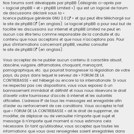
Nos forums sont développés par phpBB (désignés ci-après par
« logiciel phpBB » et « phpBB Limited ») qui est un logiciel de forum
de discussions déclaré sous la «
licence publique générale GNU 2.0
» et qui peut être téléchargé sur
le site de phpBB
(en anglais). Le logiciel phpBB a pour seul but de
faciliter les discussions sur internet et phpBB Limited ne peut en
aucun cas être tenu comme responsable de la conduite et du
contenu que nous acceptons et que nous n’acceptons pas. Pour
plus d’informations concernant phpBB, veuillez consulter
le site de phpBB
(en anglais).
Vous acceptez de ne publier aucun contenu à caractère abusif,
obscène, vulgaire, diffamatoire, choquant, menaçant,
pornographique, etc. qui pourrait transgresser la législation de votre
pays, du pays dans lequel le serveur de « FORUM DE LA
CONTREBASSE » est hébergé ou encore la loi internationale. Si vous
ne respectez pas ces dispositions, vous vous exposez à un
bannissement immédiat et définitif et nous nous réservons le droit
d’avertir votre fournisseur d’accès à internet et les autorités
officielles. L’adresse IP de tous les messages est enregistrée afin
d’aider au renforcement de ces conditions. Vous acceptez le fait
que « FORUM DE LA CONTREBASSE » ait le droit de supprimer, de
modifier, de déplacer ou de verrouiller n’importe quel sujet et
message à n’importe quel moment si nous estimons cela
nécessaire. En tant qu’utilisateur, vous acceptez que toutes les
informations que vous avez renseignées soient enregistrées dans