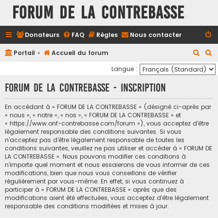
FORUM DE LA CONTREBASSE
Donateurs
FAQ
Règles
Nous contacter
R
R
Portail
Accueil du forum
e
e
Langue :
c
c
FORUM DE LA CONTREBASSE - Inscription
h
h
e
e
En accédant à « FORUM DE LA CONTREBASSE » (désigné ci-après par
« nous », « notre », « nos », « FORUM DE LA CONTREBASSE » et
r
r
« https://www.onf-contrebasse.com/forum »), vous acceptez d’être
c
c
légalement responsable des conditions suivantes. Si vous
n’acceptez pas d’être légalement responsable de toutes les
h
h
conditions suivantes, veuillez ne pas utiliser et accéder à « FORUM DE
e
e
LA CONTREBASSE ». Nous pouvons modifier ces conditions à
n’importe quel moment et nous essaierons de vous informer de ces
r
r
modifications, bien que nous vous conseillons de vérifier
régulièrement par vous-même. En effet, si vous continuez à
participer à « FORUM DE LA CONTREBASSE » après que des
modifications aient été effectuées, vous acceptez d’être légalement
responsable des conditions modifiées et mises à jour.