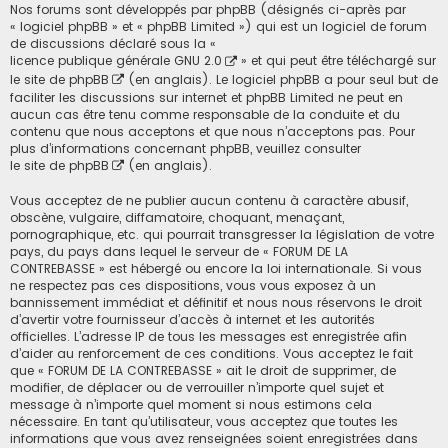
Nos forums sont développés par phpBB (désignés ci-après par
« logiciel phpBB » et « phpBB Limited ») qui est un logiciel de forum
de discussions déclaré sous la «
licence publique générale GNU 2.0
» et qui peut être téléchargé sur
le site de phpBB
(en anglais). Le logiciel phpBB a pour seul but de
faciliter les discussions sur internet et phpBB Limited ne peut en
aucun cas être tenu comme responsable de la conduite et du
contenu que nous acceptons et que nous n’acceptons pas. Pour
plus d’informations concernant phpBB, veuillez consulter
le site de phpBB
(en anglais).
Vous acceptez de ne publier aucun contenu à caractère abusif,
obscène, vulgaire, diffamatoire, choquant, menaçant,
pornographique, etc. qui pourrait transgresser la législation de votre
pays, du pays dans lequel le serveur de « FORUM DE LA
CONTREBASSE » est hébergé ou encore la loi internationale. Si vous
ne respectez pas ces dispositions, vous vous exposez à un
bannissement immédiat et définitif et nous nous réservons le droit
d’avertir votre fournisseur d’accès à internet et les autorités
officielles. L’adresse IP de tous les messages est enregistrée afin
d’aider au renforcement de ces conditions. Vous acceptez le fait
que « FORUM DE LA CONTREBASSE » ait le droit de supprimer, de
modifier, de déplacer ou de verrouiller n’importe quel sujet et
message à n’importe quel moment si nous estimons cela
nécessaire. En tant qu’utilisateur, vous acceptez que toutes les
informations que vous avez renseignées soient enregistrées dans