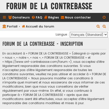
FORUM DE LA CONTREBASSE
Donateurs
FAQ
Règles
Nous contacter
R
R
Portail
Accueil du forum
e
e
Langue :
c
c
FORUM DE LA CONTREBASSE - Inscription
h
h
e
e
En accédant à « FORUM DE LA CONTREBASSE » (désigné ci-après par
« nous », « notre », « nos », « FORUM DE LA CONTREBASSE » et
r
r
« https://www.onf-contrebasse.com/forum »), vous acceptez d’être
c
c
légalement responsable des conditions suivantes. Si vous
n’acceptez pas d’être légalement responsable de toutes les
h
h
conditions suivantes, veuillez ne pas utiliser et accéder à « FORUM DE
e
e
LA CONTREBASSE ». Nous pouvons modifier ces conditions à
n’importe quel moment et nous essaierons de vous informer de ces
r
r
modifications, bien que nous vous conseillons de vérifier
régulièrement par vous-même. En effet, si vous continuez à
participer à « FORUM DE LA CONTREBASSE » après que des
modifications aient été effectuées, vous acceptez d’être légalement
responsable des conditions modifiées et mises à jour.