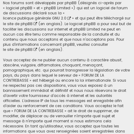
Nos forums sont développés par phpBB (désignés ci-après par
« logiciel phpBB » et « phpBB Limited ») qui est un logiciel de forum
de discussions déclaré sous la «
licence publique générale GNU 2.0
» et qui peut être téléchargé sur
le site de phpBB
(en anglais). Le logiciel phpBB a pour seul but de
faciliter les discussions sur internet et phpBB Limited ne peut en
aucun cas être tenu comme responsable de la conduite et du
contenu que nous acceptons et que nous n’acceptons pas. Pour
plus d’informations concernant phpBB, veuillez consulter
le site de phpBB
(en anglais).
Vous acceptez de ne publier aucun contenu à caractère abusif,
obscène, vulgaire, diffamatoire, choquant, menaçant,
pornographique, etc. qui pourrait transgresser la législation de votre
pays, du pays dans lequel le serveur de « FORUM DE LA
CONTREBASSE » est hébergé ou encore la loi internationale. Si vous
ne respectez pas ces dispositions, vous vous exposez à un
bannissement immédiat et définitif et nous nous réservons le droit
d’avertir votre fournisseur d’accès à internet et les autorités
officielles. L’adresse IP de tous les messages est enregistrée afin
d’aider au renforcement de ces conditions. Vous acceptez le fait
que « FORUM DE LA CONTREBASSE » ait le droit de supprimer, de
modifier, de déplacer ou de verrouiller n’importe quel sujet et
message à n’importe quel moment si nous estimons cela
nécessaire. En tant qu’utilisateur, vous acceptez que toutes les
informations que vous avez renseignées soient enregistrées dans