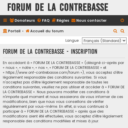
FORUM DE LA CONTREBASSE
Donateurs
FAQ
Règles
Nous contacter
R
R
Portail
Accueil du forum
e
e
Langue :
c
c
FORUM DE LA CONTREBASSE - Inscription
h
h
e
e
En accédant à « FORUM DE LA CONTREBASSE » (désigné ci-après par
« nous », « notre », « nos », « FORUM DE LA CONTREBASSE » et
r
r
« https://www.onf-contrebasse.com/forum »), vous acceptez d’être
c
c
légalement responsable des conditions suivantes. Si vous
n’acceptez pas d’être légalement responsable de toutes les
h
h
conditions suivantes, veuillez ne pas utiliser et accéder à « FORUM DE
e
e
LA CONTREBASSE ». Nous pouvons modifier ces conditions à
n’importe quel moment et nous essaierons de vous informer de ces
r
r
modifications, bien que nous vous conseillons de vérifier
régulièrement par vous-même. En effet, si vous continuez à
participer à « FORUM DE LA CONTREBASSE » après que des
modifications aient été effectuées, vous acceptez d’être légalement
responsable des conditions modifiées et mises à jour.