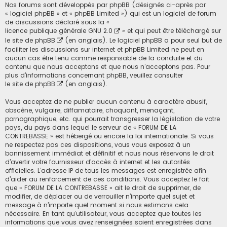
Nos forums sont développés par phpBB (désignés ci-après par
« logiciel phpBB » et « phpBB Limited ») qui est un logiciel de forum
de discussions déclaré sous la «
licence publique générale GNU 2.0
» et qui peut être téléchargé sur
le site de phpBB
(en anglais). Le logiciel phpBB a pour seul but de
faciliter les discussions sur internet et phpBB Limited ne peut en
aucun cas être tenu comme responsable de la conduite et du
contenu que nous acceptons et que nous n’acceptons pas. Pour
plus d’informations concernant phpBB, veuillez consulter
le site de phpBB
(en anglais).
Vous acceptez de ne publier aucun contenu à caractère abusif,
obscène, vulgaire, diffamatoire, choquant, menaçant,
pornographique, etc. qui pourrait transgresser la législation de votre
pays, du pays dans lequel le serveur de « FORUM DE LA
CONTREBASSE » est hébergé ou encore la loi internationale. Si vous
ne respectez pas ces dispositions, vous vous exposez à un
bannissement immédiat et définitif et nous nous réservons le droit
d’avertir votre fournisseur d’accès à internet et les autorités
officielles. L’adresse IP de tous les messages est enregistrée afin
d’aider au renforcement de ces conditions. Vous acceptez le fait
que « FORUM DE LA CONTREBASSE » ait le droit de supprimer, de
modifier, de déplacer ou de verrouiller n’importe quel sujet et
message à n’importe quel moment si nous estimons cela
nécessaire. En tant qu’utilisateur, vous acceptez que toutes les
informations que vous avez renseignées soient enregistrées dans