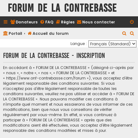
FORUM DE LA CONTREBASSE
Donateurs
FAQ
Règles
Nous contacter
R
R
Portail
Accueil du forum
e
e
Langue :
c
c
FORUM DE LA CONTREBASSE - Inscription
h
h
e
e
En accédant à « FORUM DE LA CONTREBASSE » (désigné ci-après par
« nous », « notre », « nos », « FORUM DE LA CONTREBASSE » et
r
r
« https://www.onf-contrebasse.com/forum »), vous acceptez d’être
c
c
légalement responsable des conditions suivantes. Si vous
n’acceptez pas d’être légalement responsable de toutes les
h
h
conditions suivantes, veuillez ne pas utiliser et accéder à « FORUM DE
e
e
LA CONTREBASSE ». Nous pouvons modifier ces conditions à
n’importe quel moment et nous essaierons de vous informer de ces
r
r
modifications, bien que nous vous conseillons de vérifier
régulièrement par vous-même. En effet, si vous continuez à
participer à « FORUM DE LA CONTREBASSE » après que des
modifications aient été effectuées, vous acceptez d’être légalement
responsable des conditions modifiées et mises à jour.