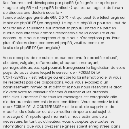
Nos forums sont développés par phpBB (désignés ci-après par
« logiciel phpBB » et « phpBB Limited ») qui est un logiciel de forum
de discussions déclaré sous la «
licence publique générale GNU 2.0
» et qui peut être téléchargé sur
le site de phpBB
(en anglais). Le logiciel phpBB a pour seul but de
faciliter les discussions sur internet et phpBB Limited ne peut en
aucun cas être tenu comme responsable de la conduite et du
contenu que nous acceptons et que nous n’acceptons pas. Pour
plus d’informations concernant phpBB, veuillez consulter
le site de phpBB
(en anglais).
Vous acceptez de ne publier aucun contenu à caractère abusif,
obscène, vulgaire, diffamatoire, choquant, menaçant,
pornographique, etc. qui pourrait transgresser la législation de votre
pays, du pays dans lequel le serveur de « FORUM DE LA
CONTREBASSE » est hébergé ou encore la loi internationale. Si vous
ne respectez pas ces dispositions, vous vous exposez à un
bannissement immédiat et définitif et nous nous réservons le droit
d’avertir votre fournisseur d’accès à internet et les autorités
officielles. L’adresse IP de tous les messages est enregistrée afin
d’aider au renforcement de ces conditions. Vous acceptez le fait
que « FORUM DE LA CONTREBASSE » ait le droit de supprimer, de
modifier, de déplacer ou de verrouiller n’importe quel sujet et
message à n’importe quel moment si nous estimons cela
nécessaire. En tant qu’utilisateur, vous acceptez que toutes les
informations que vous avez renseignées soient enregistrées dans