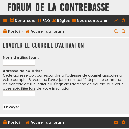
FORUM DE LA CONTREBASSE
Donateurs
FAQ
Règles
Nous contacter
R
R
Portail
Accueil du forum
e
e
Envoyer le courriel d’activation
c
c
h
h
Nom d’utilisateur :
e
e
r
r
Adresse de courriel :
Cette adresse doit correspondre à l’adresse de courriel associée à
c
c
votre compte. Si vous ne l’avez jamais modifié depuis le panneau
h
h
de contrôle de l’utilisateur, il s’agit de l’adresse de courriel que vous
avez spécifiée lors de votre inscription.
e
e
r
r
Portail
Accueil du forum