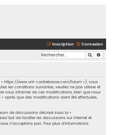
Inscription
Connexion
Rechercher
Recherche avancé
et « https://www.onf-contrebasse.com/forum »), vous
 les conditions suivantes, veuillez ne pas utiliser et
e vous informer de ces modifications, bien que nous
 » après que des modifications aient été effectuées,
forum de discussions déclaré sous la «
ul but de faciliter les discussions sur internet et
ous n’acceptons pas. Pour plus d’informations