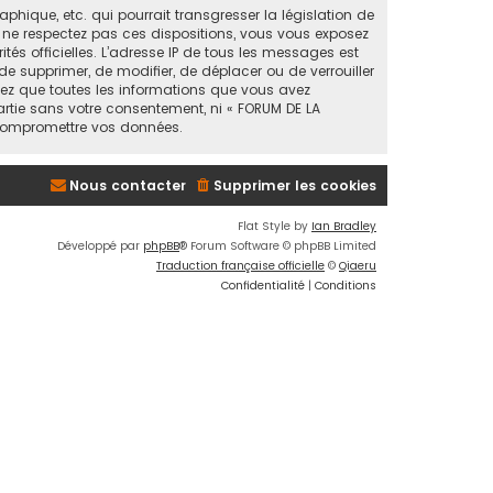
ique, etc. qui pourrait transgresser la législation de
s ne respectez pas ces dispositions, vous vous exposez
ités officielles. L’adresse IP de tous les messages est
de supprimer, de modifier, de déplacer ou de verrouiller
tez que toutes les informations que vous avez
artie sans votre consentement, ni « FORUM DE LA
 compromettre vos données.
Nous contacter
Supprimer les cookies
Flat Style by
Ian Bradley
Développé par
phpBB
® Forum Software © phpBB Limited
Traduction française officielle
©
Qiaeru
Confidentialité
|
Conditions