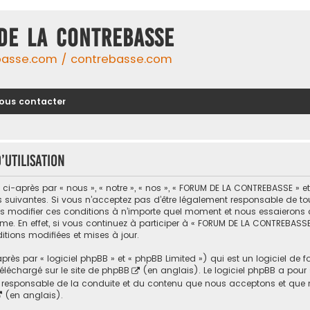
DE LA CONTREBASSE
basse.com / contrebasse.com
ous contacter
utilisation
-après par « nous », « notre », « nos », « FORUM DE LA CONTREBASSE » 
uivantes. Si vous n’acceptez pas d’être légalement responsable de toutes
modifier ces conditions à n’importe quel moment et nous essaierons d
me. En effet, si vous continuez à participer à « FORUM DE LA CONTREBASSE
tions modifiées et mises à jour.
ès par « logiciel phpBB » et « phpBB Limited ») qui est un logiciel de 
 téléchargé sur
le site de phpBB
(en anglais). Le logiciel phpBB a pour se
responsable de la conduite et du contenu que nous acceptons et que n
(en anglais).