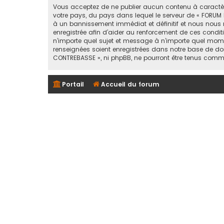
Vous acceptez de ne publier aucun contenu à caractère 
votre pays, du pays dans lequel le serveur de « FORUM 
à un bannissement immédiat et définitif et nous nous rése
enregistrée afin d’aider au renforcement de ces conditi
n’importe quel sujet et message à n’importe quel mome
renseignées soient enregistrées dans notre base de don
CONTREBASSE », ni phpBB, ne pourront être tenus comm
Portail
Accueil du forum