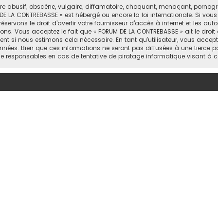
abusif, obscène, vulgaire, diffamatoire, choquant, menaçant, pornograph
DE LA CONTREBASSE » est hébergé ou encore la loi internationale. Si vou
rvons le droit d’avertir votre fournisseur d’accès à internet et les autor
ons. Vous acceptez le fait que « FORUM DE LA CONTREBASSE » ait le droit 
nt si nous estimons cela nécessaire. En tant qu’utilisateur, vous accep
nées. Bien que ces informations ne seront pas diffusées à une tierce p
e responsables en cas de tentative de piratage informatique visant à