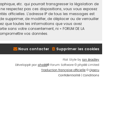
ique, etc. qui pourrait transgresser la législation de
s ne respectez pas ces dispositions, vous vous exposez
ités officielles. L’adresse IP de tous les messages est
de supprimer, de modifier, de déplacer ou de verrouiller
tez que toutes les informations que vous avez
artie sans votre consentement, ni « FORUM DE LA
 compromettre vos données.
Nous contacter
Supprimer les cookies
Flat Style by
Ian Bradley
Développé par
phpBB
® Forum Software © phpBB Limited
Traduction française officielle
©
Qiaeru
Confidentialité
|
Conditions