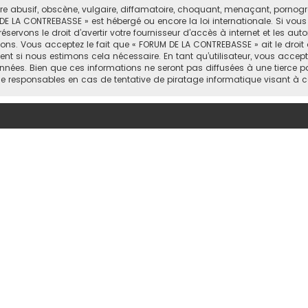
abusif, obscène, vulgaire, diffamatoire, choquant, menaçant, pornograph
DE LA CONTREBASSE » est hébergé ou encore la loi internationale. Si vou
rvons le droit d’avertir votre fournisseur d’accès à internet et les autor
ons. Vous acceptez le fait que « FORUM DE LA CONTREBASSE » ait le droit 
nt si nous estimons cela nécessaire. En tant qu’utilisateur, vous accep
nées. Bien que ces informations ne seront pas diffusées à une tierce p
e responsables en cas de tentative de piratage informatique visant à