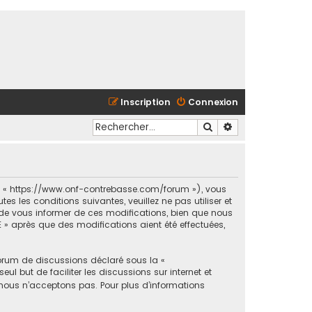
Inscription
Connexion
Rechercher
Recherche avancé
et « https://www.onf-contrebasse.com/forum »), vous
 les conditions suivantes, veuillez ne pas utiliser et
e vous informer de ces modifications, bien que nous
 » après que des modifications aient été effectuées,
forum de discussions déclaré sous la «
ul but de faciliter les discussions sur internet et
ous n’acceptons pas. Pour plus d’informations