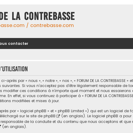
DE LA CONTREBASSE
basse.com / contrebasse.com
ous contacter
utilisation
-après par « nous », « notre », « nos », « FORUM DE LA CONTREBASSE » 
uivantes. Si vous n’acceptez pas d’être légalement responsable de toutes
modifier ces conditions à n’importe quel moment et nous essaierons d
me. En effet, si vous continuez à participer à « FORUM DE LA CONTREBASSE
tions modifiées et mises à jour.
ès par « logiciel phpBB » et « phpBB Limited ») qui est un logiciel de 
 téléchargé sur
le site de phpBB
(en anglais). Le logiciel phpBB a pour se
responsable de la conduite et du contenu que nous acceptons et que n
(en anglais).