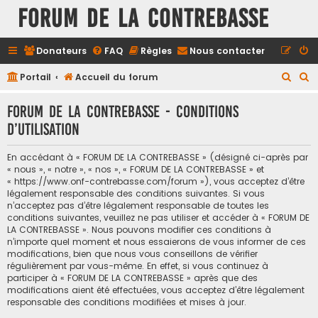
FORUM DE LA CONTREBASSE
Donateurs
FAQ
Règles
Nous contacter
R
R
Portail
Accueil du forum
e
e
FORUM DE LA CONTREBASSE - Conditions
c
c
d’utilisation
h
h
e
e
En accédant à « FORUM DE LA CONTREBASSE » (désigné ci-après par
r
r
« nous », « notre », « nos », « FORUM DE LA CONTREBASSE » et
« https://www.onf-contrebasse.com/forum »), vous acceptez d’être
c
c
légalement responsable des conditions suivantes. Si vous
h
h
n’acceptez pas d’être légalement responsable de toutes les
conditions suivantes, veuillez ne pas utiliser et accéder à « FORUM DE
e
e
LA CONTREBASSE ». Nous pouvons modifier ces conditions à
n’importe quel moment et nous essaierons de vous informer de ces
r
r
modifications, bien que nous vous conseillons de vérifier
régulièrement par vous-même. En effet, si vous continuez à
participer à « FORUM DE LA CONTREBASSE » après que des
modifications aient été effectuées, vous acceptez d’être légalement
responsable des conditions modifiées et mises à jour.