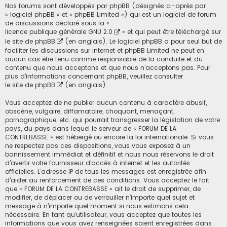
Nos forums sont développés par phpBB (désignés ci-après par
« logiciel phpBB » et « phpBB Limited ») qui est un logiciel de forum
de discussions déclaré sous la «
licence publique générale GNU 2.0
» et qui peut être téléchargé sur
le site de phpBB
(en anglais). Le logiciel phpBB a pour seul but de
faciliter les discussions sur internet et phpBB Limited ne peut en
aucun cas être tenu comme responsable de la conduite et du
contenu que nous acceptons et que nous n’acceptons pas. Pour
plus d’informations concernant phpBB, veuillez consulter
le site de phpBB
(en anglais).
Vous acceptez de ne publier aucun contenu à caractère abusif,
obscène, vulgaire, diffamatoire, choquant, menaçant,
pornographique, etc. qui pourrait transgresser la législation de votre
pays, du pays dans lequel le serveur de « FORUM DE LA
CONTREBASSE » est hébergé ou encore la loi internationale. Si vous
ne respectez pas ces dispositions, vous vous exposez à un
bannissement immédiat et définitif et nous nous réservons le droit
d’avertir votre fournisseur d’accès à internet et les autorités
officielles. L’adresse IP de tous les messages est enregistrée afin
d’aider au renforcement de ces conditions. Vous acceptez le fait
que « FORUM DE LA CONTREBASSE » ait le droit de supprimer, de
modifier, de déplacer ou de verrouiller n’importe quel sujet et
message à n’importe quel moment si nous estimons cela
nécessaire. En tant qu’utilisateur, vous acceptez que toutes les
informations que vous avez renseignées soient enregistrées dans